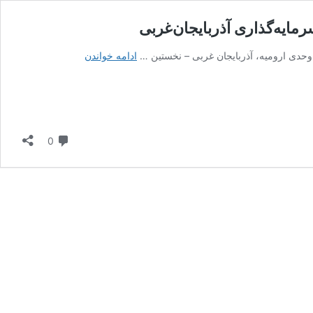
مایه‌گذاری آذربایجان‌غربی
آغاز
ادامه خواندن
بکار
نخستین
همایش
بین‌المللی
معرفی
دیدگاه
0
فرصت‌های
سرمایه‌گذاری
آذربایجان‌غربی