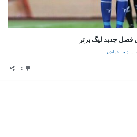
استقلال
ادامه خواندن
یکشنبه
۲۲
دیدگاه
0
تیر
راهی
ترکیه
می‌شود؛
آغاز
اردو
برای
فصل
جدید
لیگ
برتر