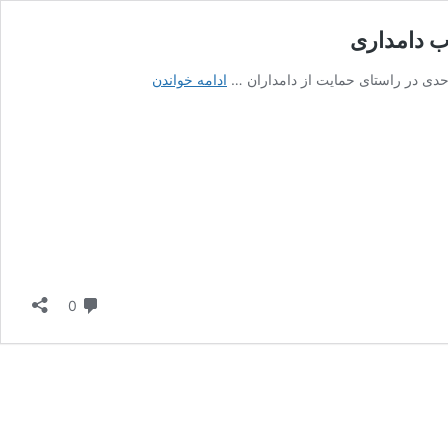
افزایش
ادامه خواندن
قیمت
شیر
خام:
هر
کیلوگرم
۲۳
هزار
تومان
در
درب
دیدگاه
0
دامداری