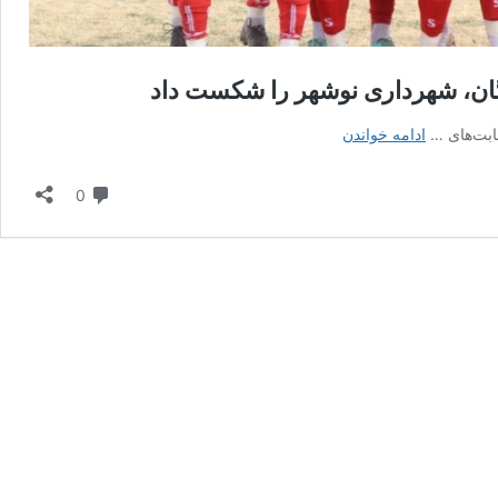
دگان، شهرداری نوشهر را شکست داد
بعثت
ادامه خواندن
کرمانشاه
با
دیدگاه
0
گل
پنالتی
ممشلی
در
افتتاحیه
لیگ
آزادگان،
شهرداری
نوشهر
را
شکست
داد