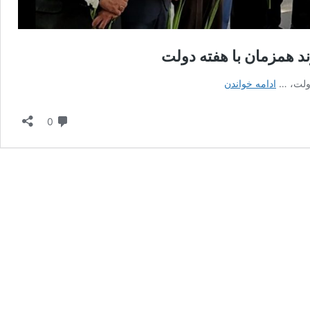
بهره‌برداری
ادامه خواندن
از
بیش
دیدگاه
0
از
۸۰
پروژه
عمرانی
و
خدماتی
در
نهاوند
همزمان
با
هفته
دولت