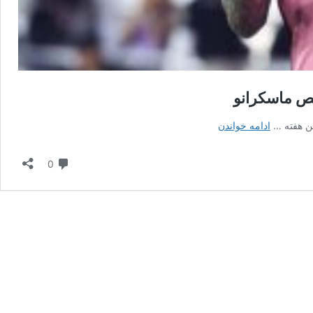
ص ماسکرانو
تساوی
ادامه خواندن
پرگل
اینتر
دیدگاه
0
میامی
با
درخشش
مسی
و
آینده
نامشخص
ماسکرانو