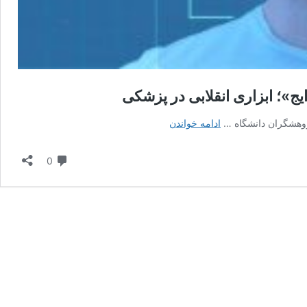
»؛ ابزاری انقلابی در پزشکی
تشخیص
ادامه خواندن
آینده
بیماران
دیدگاه
0
سرطانی
با
هوش
مصنوعی:
«فیس‌ایج»؛
ابزاری
انقلابی
در
پزشکی