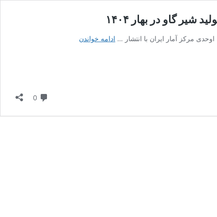
تولید
ادامه خواندن
دام
سنگین
در
کشور
۳
دیدگاه
0
درصد
کاهش
یافت؛
افزایش
تولید
شیر
گاو
در
بهار
۱۴۰۴