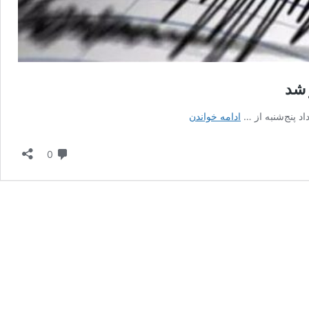
زلزله
ادامه خواندن
۷.۳
ریشتری
دیدگاه
0
آلاسکا
را
لرزاند؛
هشدار
سونامی
صادر
شد