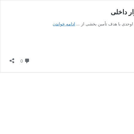
ر داخلی
شروع
ادامه خواندن
ثبت
سفارش
شکر
خام
برای
دیدگاه
0
تامین
نیاز
تابستانی
بازار
داخلی