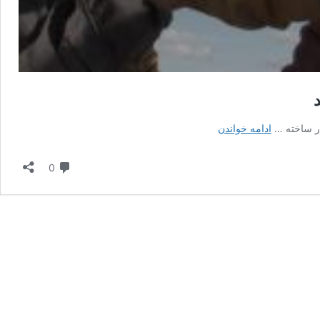
مستند
ادامه خواندن
ایرانی
اوزاک
دیدگاه
0
یوللار
برنده
جایزه
جشنواره
ورشو
شد