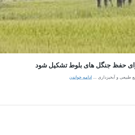
رای حفظ جنگل های بلوط تشکیل شود
معاونت
ادامه خواندن
جنگل‌های
زاگرس
با
مرکزیت
لرستان
برای
حفظ
جنگل
های