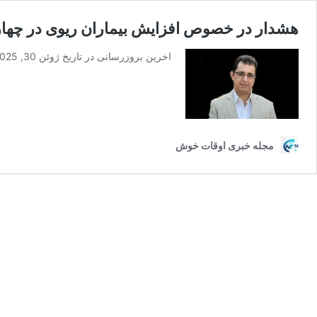
هشدار در خصوص افزایش بیماران ریوی در چهارم
اخرین بروزرسانی در تاریخ ژوئن 30, 2025 توسط سارا اوحدی چهارمحال و بختیاری با شرایط …
مجله خبری اوقات خوش