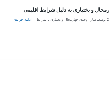
حال و بختیاری به دلیل شرایط اقلیمی
هشدار
ادامه خواندن
در
خصوص
افزایش
بیماران
ریوی
در
چهارمحال
و
بختیاری
به
دلیل
شرایط
اقلیمی