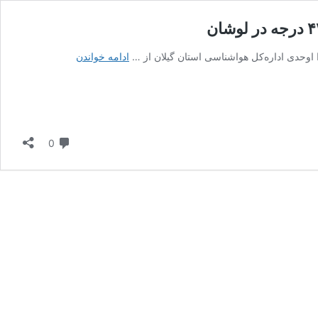
هشدار
ادامه خواندن
نارنجی
گرمای
شدید
در
گیلان
دیدگاه
0
تا
جمعه؛
ثبت
دمای
۴۲
درجه
در
لوشان