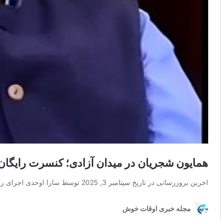
همایون شجریان در میدان آزادی؛ کنسرت رایگان ب
اخرین بروزرسانی در تاریخ سپتامبر 3, 2025 توسط سارا اوحدی اجرای رایگان همایون شجریان در …
مجله خبری اوقات خوش