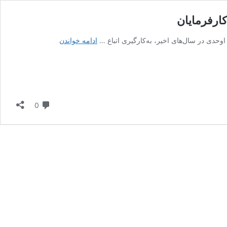
کارفرمایان
پیامدهای
ادامه خواندن
قانونی
استخدام
اتباع
بیگانه
غیرمجاز؛
دیدگاه
هشدار
0
به
کارفرمایان