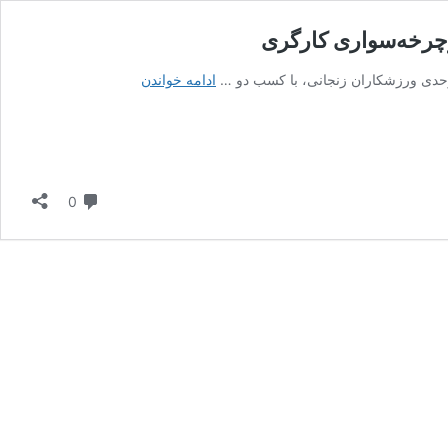
چرخه‌سواری کارگری
کسب
ادامه خواندن
دو
مدال
توسط
ورزشکاران
زنجانی
دیدگاه
0
در
مسابقات
دوچرخه‌سواری
کارگری