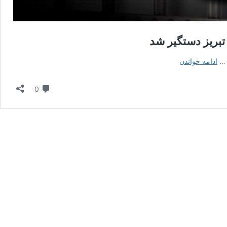
کلاهبردار
ادامه خواندن
۲۰
میلیارد
دیدگاه
0
ریالی
پس
از
یک
سال
و
نیم
تعقیب
در
تبریز
دستگیر
شد