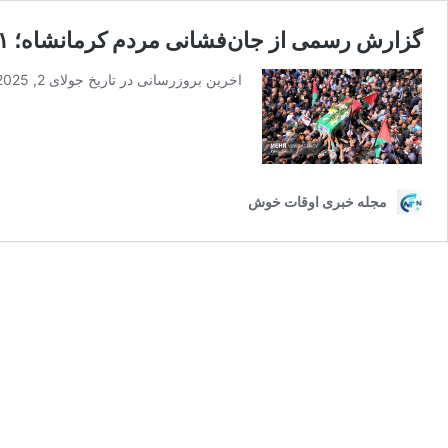
گزارش رسمی از جان‌فشانی مردم کرمانشاه؛ ۶۱ شهید و ۵۳۲ مجروح در نبرد اخیر با رژیم صهیونیستی
اخرین بروزرسانی در تاریخ جولای 2, 2025 توسط سارا اوحدی در پی درگیری‌های اخیر با …
مجله خبری اوقات خوش