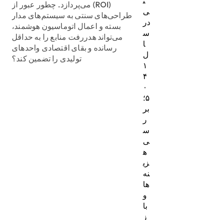
ت
(ROI) می‌پردازد. چطور عبور از
ی
طراحی‌های سنتی به سیستم‌های مدار
در
بسته و اعمال اتوماسیون هوشمند،
س
می‌تواند هدررفت منابع را به حداقل
ا
رسانده و بقای اقتصادی واحدهای
ل
تولیدی را تضمین کند؟
۱
۴
۰
۵؛
بر
ر
س
ی
ه
زی
نه‌
ها
و
با
ز