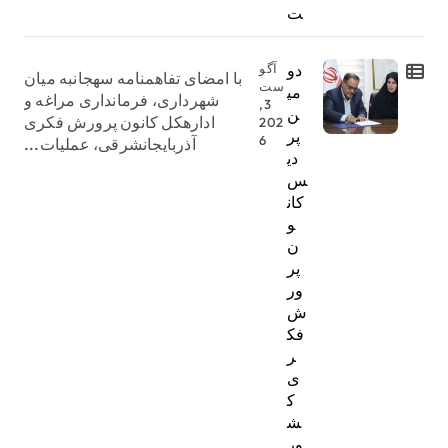
ت
دو
آگو
با امضای تفاهمنامه سهجانبه میان
ست
می
شهرداری، فرمانداری مراغه و
3,
ن
ادارهکل کانون پرورش فکری
202
پر
6
آذربایجانشرقی، عملیات...
دی
س
کان
و
ن
پر
ور
ش
فک
ر
ی
ک
ش
ور