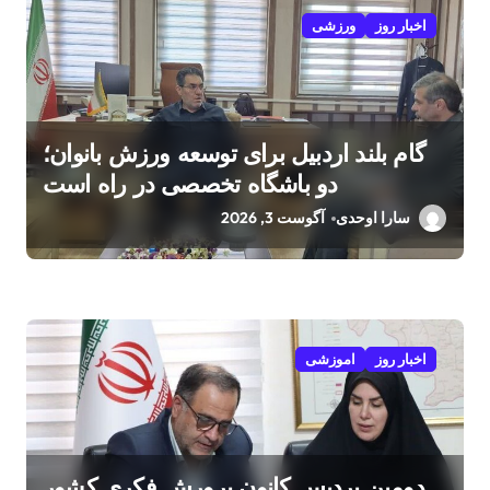
اخبار روز
ورزشی
گام بلند اردبیل برای توسعه ورزش بانوان؛
دو باشگاه تخصصی در راه است
سارا اوحدی
آگوست 3, 2026
اخبار روز
اموزشی
دومین پردیس کانون پرورش فکری کشور