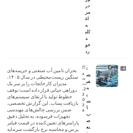
در
مر
اغ
ه
کلی
د
خو
رد
ت
آگ
بحران تامین آب صنعتی و جریمه‌های
و
ص
سنگین زیست‌محیطی در سال ۱۴۰۵،
س
فی
مدیران کارخانجات را بر سر یک
ت
ه
2,
دوراهی حیاتی قرار داده است: توقف
پ
2
خطوط تولید یا ارتقای سیستم‌های
0
س
بازیافت پساب. این گزارش تخصصی،
2
ا
ضمن بررسی چالش‌های مهندسی
6
ب
تجهیزات فرسوده، به تحلیل دقیق
ص
پارامترهای تعیین‌کننده در قیمت فیلتر
نع
پرس و محاسبه نرخ بازگشت سرمایه