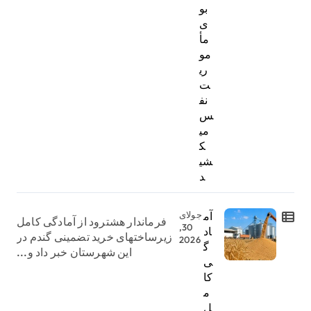
بو
ی
مأ
مو
ری
ت
نف
س
می
ک
شی
د
آم
جولای
فرماندار هشترود از آمادگی کامل
30,
اد
زیرساختهای خرید تضمینی گندم در
2026
گ
این شهرستان خبر داد و...
ی
کا
م
ل