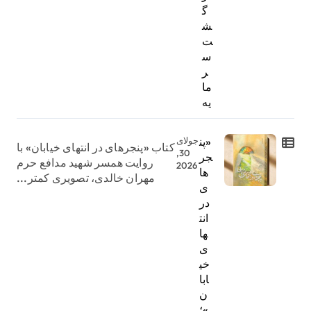
گ
ش
ت
س
ر
ما
یه
«پن
جولای
کتاب «پنجرهای در انتهای خیابان» با
30,
جر
روایت همسر شهید مدافع حرم
2026
ها
مهران خالدی، تصویری کمتر...
ی
در
انت
ها
ی
خی
ابا
ن
»؛