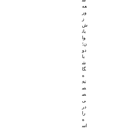
عه
ور
ز
ش
بان
وا
ن؛
دو
با
ش
گا
ه
تخ
ص
ص
ی
در
را
ه
اس