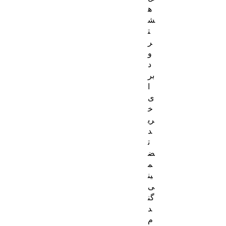
ه
ش
ت
ر
و
د
بر
ا
ی
خ
ری
د
ت
ض
م
ین
ی
گن
د
م