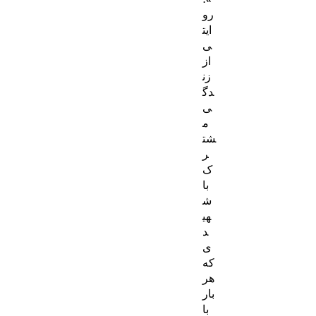
رو
ایت
ی
از
زن
دگ
ی
م
شت
ر
ک
با
ش
هی
د
ی
که
هر
بار
با