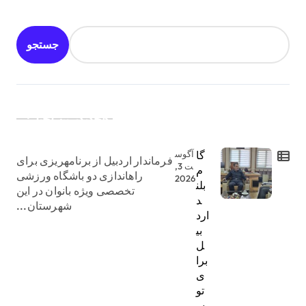
جستجو
جدیدترین اخبار:
گا
آگوس
فرماندار اردبیل از برنامهریزی برای
ت 3,
م
راهاندازی دو باشگاه ورزشی
2026
بلن
تخصصی ویژه بانوان در این
د
شهرستان...
ارد
بی
ل
برا
ی
تو
س