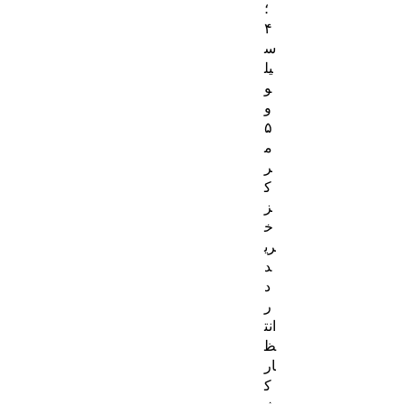
؛
۴
س
یل
و
و
۵
م
ر
ک
ز
خ
ری
د
د
ر
انت
ظ
ار
ک