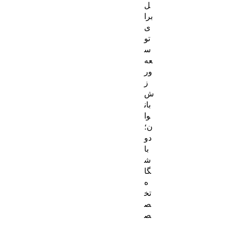
ل
برا
ی
تو
س
عه
ور
ز
ش
بان
وا
ن؛
دو
با
ش
گا
ه
تخ
ص
ص