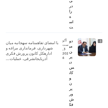
ی
در
را
ه
اس
ت
دو
آگو
با امضای تفاهمنامه سهجانبه میان
ست
می
شهرداری، فرمانداری مراغه و
3,
ن
ادارهکل کانون پرورش فکری
202
پر
6
آذربایجانشرقی، عملیات...
دی
س
کان
و
ن
پر
ور
ش
فک