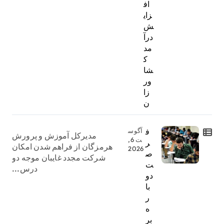
اف
زای
ش
درآ
مد
ک
شا
ور
زا
ن
ف
آگوس
مدیرکل آموزش و پرورش
ت 6,
ر
هرمزگان از فراهم شدن امکان
2026
ص
شرکت مجدد غایبان موجه دو
ت
درس...
دو
با
ر
ه
بر