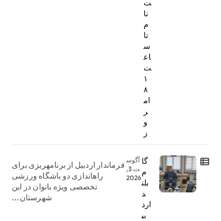
ت‌
نا
م
تا
س
اع
ت
۱
۸
ام
ر
و
ز
گا
آگوس
فرماندار اردبیل از برنامهریزی برای
ت 3,
م
راهاندازی دو باشگاه ورزشی
2026
بلن
تخصصی ویژه بانوان در این
د
شهرستان...
ارد
بی