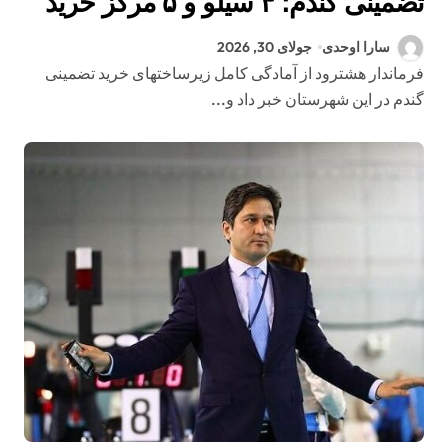
تضمینی گندم؛ ۴ سیلو و ۵ مرکز خرید
در انتظار کشاورزان
سارا اوحدی
جولای 30, 2026
فرماندار هشترود از آمادگی کامل زیرساختهای خرید تضمینی
گندم در این شهرستان خبر داد و...