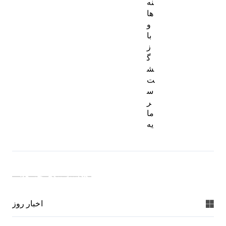
نه‌
ها
و
با
ز
گ
ش
ت
س
ر
ما
یه
دسته بندی خبرها:
اخبار روز