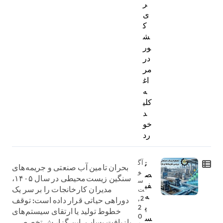
ر
ی
ک
ش
ور
در
مر
اغ
ه
کلی
د
خو
رد
ت
آگ
بحران تامین آب صنعتی و جریمه‌های
و
ص
سنگین زیست‌محیطی در سال ۱۴۰۵،
س
فی
مدیران کارخانجات را بر سر یک
ت
ه
2,
دوراهی حیاتی قرار داده است: توقف
پ
2
خطوط تولید یا ارتقای سیستم‌های
0
س
بازیافت پساب. این گزارش تخصصی،