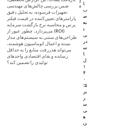
2
ا
ضمن بررسی چالش‌های مهندسی
6
ب
تجهیزات فرسوده، به تحلیل دقیق
ص
پارامترهای تعیین‌کننده در قیمت فیلتر
نع
پرس و محاسبه نرخ بازگشت سرمایه
ت
(ROI) می‌پردازد. چطور عبور از
ی
طراحی‌های سنتی به سیستم‌های مدار
در
بسته و اعمال اتوماسیون هوشمند،
س
می‌تواند هدررفت منابع را به حداقل
ا
رسانده و بقای اقتصادی واحدهای
ل
تولیدی را تضمین کند؟
۱
۴
۰
۵؛
بر
ر
س
ی
ه
زی