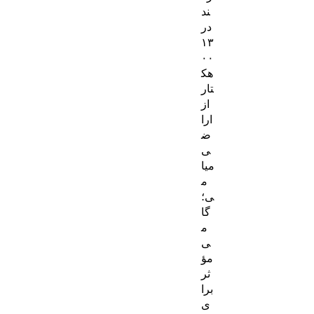
ه
ند
ا
در
۱۳
۰۰
هک
تار
از
ارا
ض
ی
میا
م
ی؛
گا
م
ی
مؤ
ثر
برا
ی