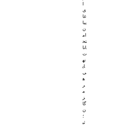
ا
ی
غا
یبا
ن
ام
تح
انا
ت
نه
ای
ی
ه
ر
م
ز
گا
ن
؛
ثب