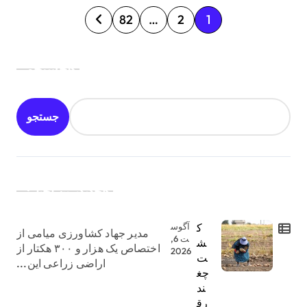
ص
82
…
2
1
ف
ح
جستجو
ه‌
ب
جستجو
ن
د
ی
جدیدترین اخبار:
ن
و
ک
آگوس
مدیر جهاد کشاورزی میامی از
ش
ت 6,
ش
اختصاص یک هزار و ۳۰۰ هکتار از
2026
ت
ت
اراضی زراعی این...
چغ
ه‌
ند
رق