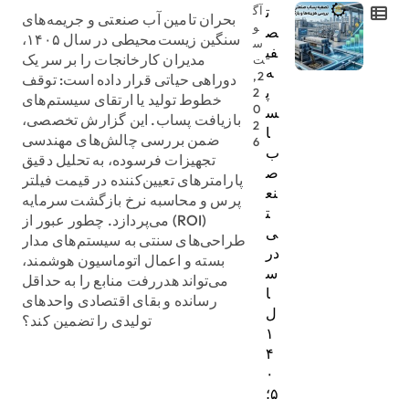
ت
آگ
بحران تامین آب صنعتی و جریمه‌های
و
ص
سنگین زیست‌محیطی در سال ۱۴۰۵،
س
فی
مدیران کارخانجات را بر سر یک
ت
ه
2,
دوراهی حیاتی قرار داده است: توقف
پ
2
خطوط تولید یا ارتقای سیستم‌های
0
س
بازیافت پساب. این گزارش تخصصی،
2
ا
ضمن بررسی چالش‌های مهندسی
6
ب
تجهیزات فرسوده، به تحلیل دقیق
ص
پارامترهای تعیین‌کننده در قیمت فیلتر
نع
پرس و محاسبه نرخ بازگشت سرمایه
ت
(ROI) می‌پردازد. چطور عبور از
ی
طراحی‌های سنتی به سیستم‌های مدار
در
بسته و اعمال اتوماسیون هوشمند،
س
می‌تواند هدررفت منابع را به حداقل
ا
رسانده و بقای اقتصادی واحدهای
ل
تولیدی را تضمین کند؟
۱
۴
۰
۵؛