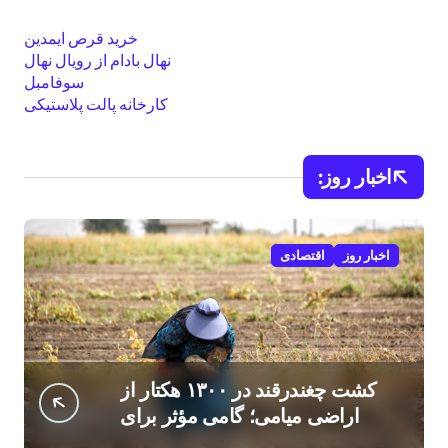
خرید قرص ایمدین
نهال بادام از رویال نهال
سوفامبل
کارخانه پالت پلاستیکی
اخبار روز:
اخبار روز
اقتصادی
کشت چغندرقند در ۱۳۰۰ هکتار از
اراضی میامی؛ گامی مؤثر برای
افزایش درآمد کشاورزان