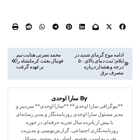
ر
ادامه موج گرمای شدید در
محمد نصرتی هدایت تیم
ایلام؛ ثبت دمای بالای ۵۰
فوتبال بعثت کرمانشاه را
ا
درجه و هشدار درباره
برعهده گرفت
ه
مصرف برق
ب
ر
By
سارا اوحدی
ی
**بیوگرافی سارا اوحدی** **سارا اوحدی** سردبیر و
ن
مدیر مسئول سارا اوحدی روزنامه‌نگار و مدیر رسانه‌ای
با بیش از پانزده سال تجربه حرفه‌ای در حوزه
و
روزنامه‌نگاری اجتماعی، گزارش‌نویسی و مدیریت
ش
تحریریه است. تخصص اصلی وی پوشش مسائل