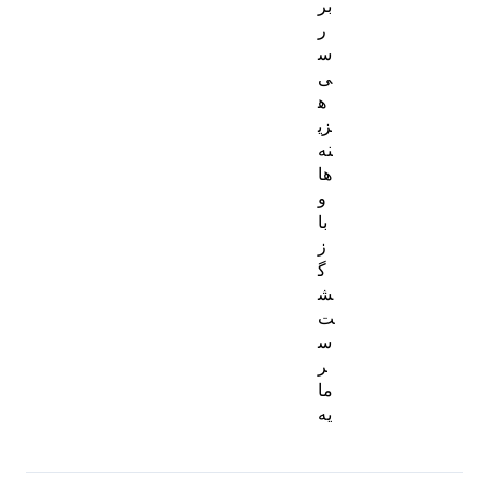
بر
ر
س
ی
ه
زی
نه‌
ها
و
با
ز
گ
ش
ت
س
ر
ما
یه