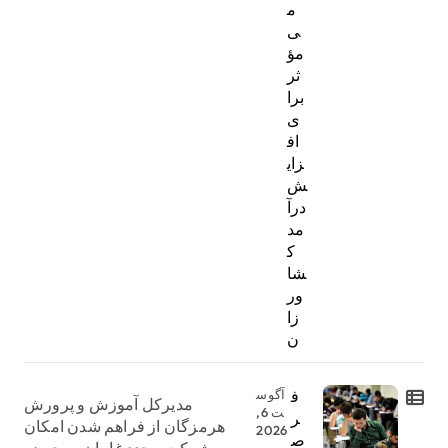
م
ی
مؤ
ثر
برا
ی
اف
زای
ش
درآ
مد
ک
شا
ور
زا
ن
ف
آگوس
مدیرکل آموزش و پرورش
ت 6,
ر
هرمزگان از فراهم شدن امکان
2026
ص