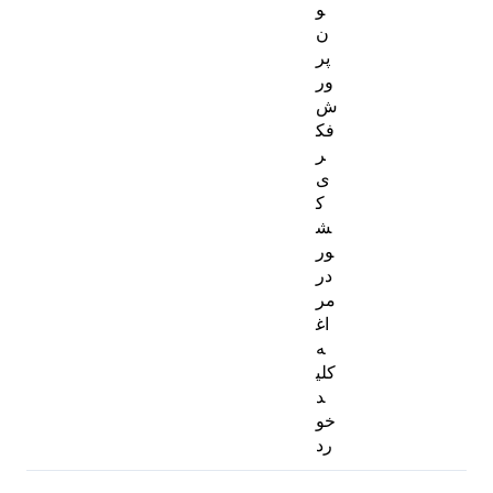
و
ن
پر
ور
ش
فک
ر
ی
ک
ش
ور
در
مر
اغ
ه
کلی
د
خو
رد