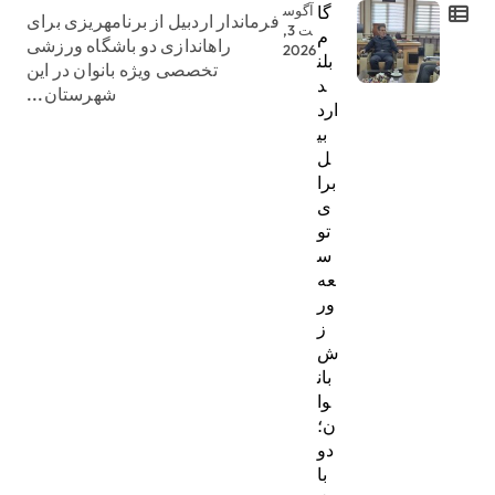
گا
آگوس
فرماندار اردبیل از برنامهریزی برای
ت 3,
م
راهاندازی دو باشگاه ورزشی
2026
بلن
تخصصی ویژه بانوان در این
د
شهرستان...
ارد
بی
ل
برا
ی
تو
س
عه
ور
ز
ش
بان
وا
ن؛
دو
با