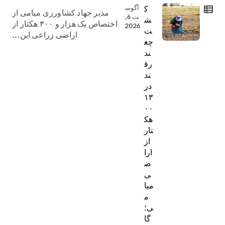
ک
آگوس
مدیر جهاد کشاورزی میامی از
ت 6,
ش
اختصاص یک هزار و ۳۰۰ هکتار از
2026
ت
اراضی زراعی این...
چغ
ند
رق
ند
در
۱۳
۰۰
هک
تار
از
ارا
ض
ی
میا
م
ی؛
گا