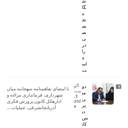
ش
گا
ه
تخ
ص
ص
ی
در
را
ه
اس
ت
دو
آگو
با امضای تفاهمنامه سهجانبه میان
ست
می
شهرداری، فرمانداری مراغه و
3,
ن
ادارهکل کانون پرورش فکری
202
پر
6
آذربایجانشرقی، عملیات...
دی
س
کان