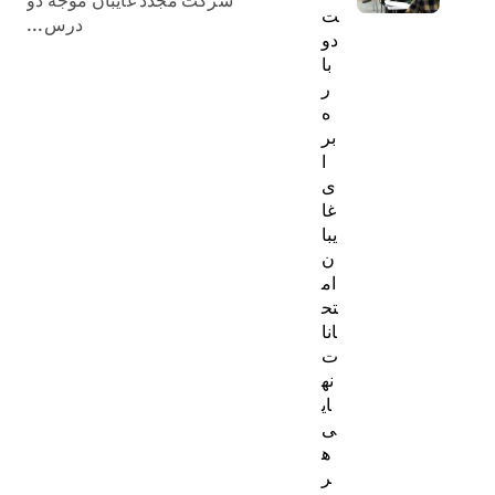
شرکت مجدد غایبان موجه دو
ت
درس...
دو
با
ر
ه
بر
ا
ی
غا
یبا
ن
ام
تح
انا
ت
نه
ای
ی
ه
ر