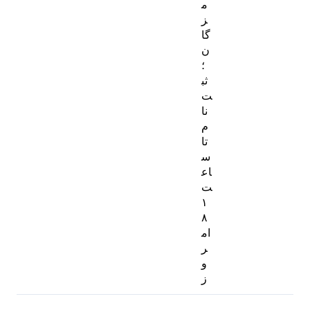
م
ز
گا
ن
؛
ثب
ت‌
نا
م
تا
س
اع
ت
۱
۸
ام
ر
و
ز