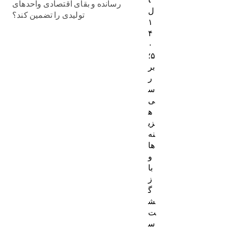
رسانده و بقای اقتصادی واحدهای
ل
تولیدی را تضمین کند؟
۱
۴
۰
۵؛
بر
ر
س
ی
ه
زی
نه‌
ها
و
با
ز
گ
ش
ت
س