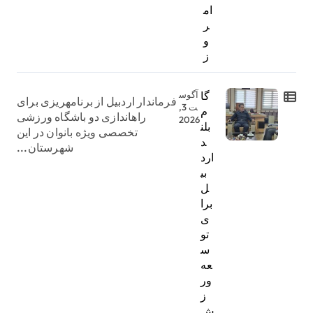
ام
ر
و
ز
گا
آگوس
فرماندار اردبیل از برنامهریزی برای
ت 3,
م
راهاندازی دو باشگاه ورزشی
2026
بلن
تخصصی ویژه بانوان در این
د
شهرستان...
ارد
بی
ل
برا
ی
تو
س
عه
ور
ز
ش