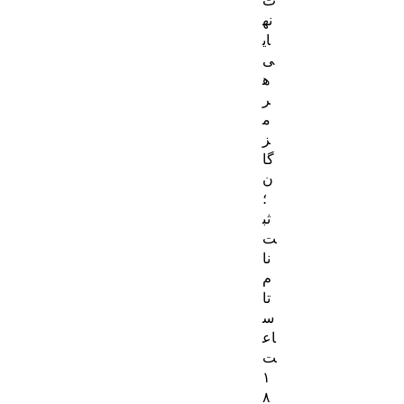
نه
ای
ی
ه
ر
م
ز
گا
ن
؛
ثب
ت‌
نا
م
تا
س
اع
ت
۱
۸