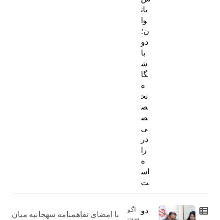
بان
وا
ن؛
دو
با
ش
گا
ه
تخ
ص
ص
ی
در
را
ه
اس
ت
دو
آگو
با امضای تفاهمنامه سهجانبه میان
ست