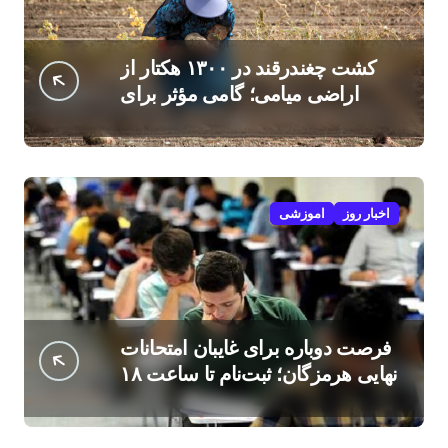
کشت چغندرقند در ۱۳۰۰ هکتار از
اراضی میامی؛ گامی مؤثر برای
افزایش درآمد کشاورزان
اخبار روز
اموزشی
فرصت دوباره برای غایبان امتحانات
نهایی هرمزگان؛ ثبت‌نام تا ساعت ۱۸
امروز