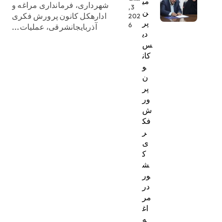
می
شهرداری، فرمانداری مراغه و
3,
ن
ادارهکل کانون پرورش فکری
202
پر
6
آذربایجانشرقی، عملیات...
دی
س
کان
و
ن
پر
ور
ش
فک
ر
ی
ک
ش
ور
در
مر
اغ
ه