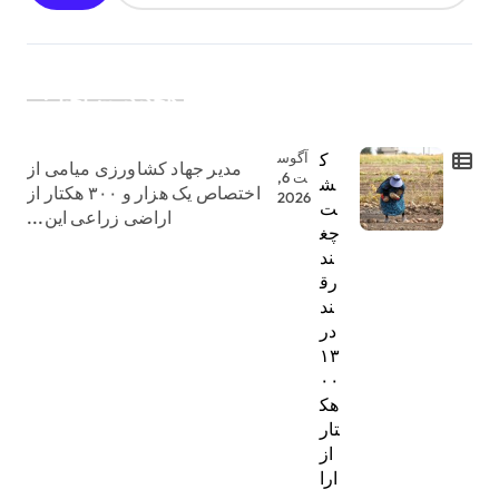
جدیدترین اخبار:
ک
آگوس
مدیر جهاد کشاورزی میامی از
ت 6,
ش
اختصاص یک هزار و ۳۰۰ هکتار از
2026
ت
اراضی زراعی این...
چغ
ند
رق
ند
در
۱۳
۰۰
هک
تار
از
ارا