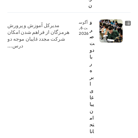
ن
ف
آگوس
مدیرکل آموزش و پرورش
ت 6,
ر
هرمزگان از فراهم شدن امکان
2026
ص
شرکت مجدد غایبان موجه دو
ت
درس...
دو
با
ر
ه
بر
ا
ی
غا
یبا
ن
ام
تح
انا
ت