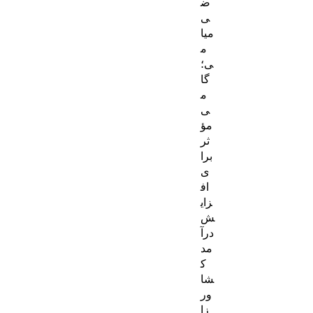
ض
ی
میا
م
ی؛
گا
م
ی
مؤ
ثر
برا
ی
اف
زای
ش
درآ
مد
ک
شا
ور
زا