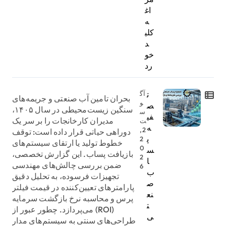
اغ
ه
کلی
د
خو
رد
ت
آگ
بحران تامین آب صنعتی و جریمه‌های
و
ص
سنگین زیست‌محیطی در سال ۱۴۰۵،
س
فی
مدیران کارخانجات را بر سر یک
ت
ه
2,
دوراهی حیاتی قرار داده است: توقف
پ
2
خطوط تولید یا ارتقای سیستم‌های
0
س
بازیافت پساب. این گزارش تخصصی،
2
ا
ضمن بررسی چالش‌های مهندسی
6
ب
تجهیزات فرسوده، به تحلیل دقیق
ص
پارامترهای تعیین‌کننده در قیمت فیلتر
نع
پرس و محاسبه نرخ بازگشت سرمایه
ت
(ROI) می‌پردازد. چطور عبور از
ی
طراحی‌های سنتی به سیستم‌های مدار