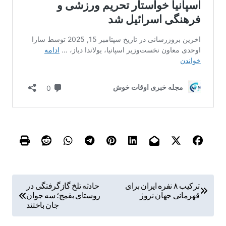
ر
ترکیب ۸ نفره ایران برای
حادثه تلخ گازگرفتگی در
قهرمانی جهان نروژ
روستای بقمچ؛ سه جوان
ا
جان باختند
ه