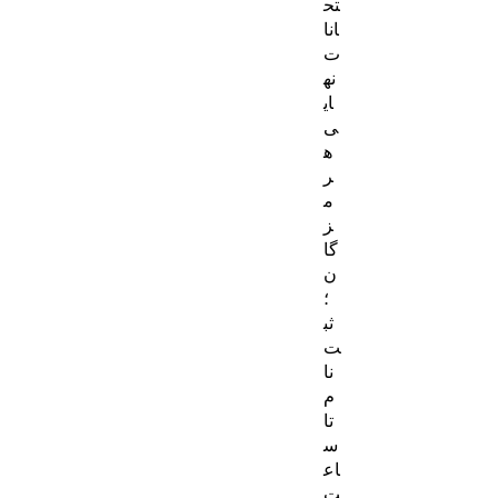
تح
انا
ت
نه
ای
ی
ه
ر
م
ز
گا
ن
؛
ثب
ت‌
نا
م
تا
س
اع
ت