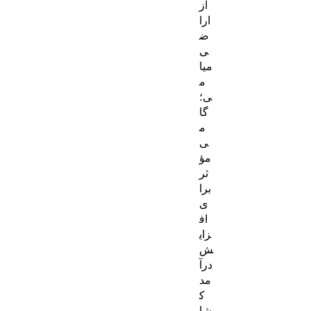
از
ارا
ض
ی
میا
م
ی؛
گا
م
ی
مؤ
ثر
برا
ی
اف
زای
ش
درآ
مد
ک
شا