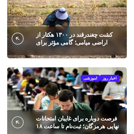
کشت چغندرقند در ۱۳۰۰ هکتار از
اراضی میامی؛ گامی مؤثر برای
افزایش درآمد کشاورزان
اخبار روز
اموزشی
فرصت دوباره برای غایبان امتحانات
نهایی هرمزگان؛ ثبت‌نام تا ساعت ۱۸
امروز