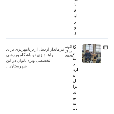
۱
۸
ام
ر
و
ز
گا
آگوس
فرماندار اردبیل از برنامهریزی برای
ت 3,
م
راهاندازی دو باشگاه ورزشی
2026
بلن
تخصصی ویژه بانوان در این
د
شهرستان...
ارد
بی
ل
برا
ی
تو
س
عه