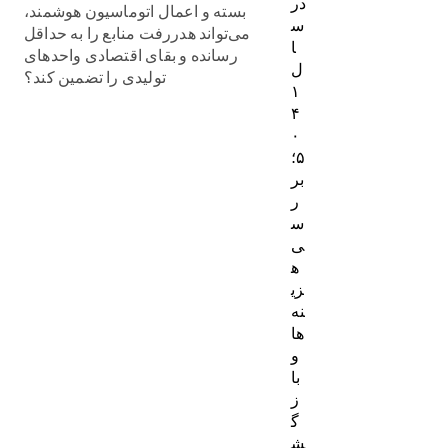
در
بسته و اعمال اتوماسیون هوشمند،
س
می‌تواند هدررفت منابع را به حداقل
ا
رسانده و بقای اقتصادی واحدهای
ل
تولیدی را تضمین کند؟
۱
۴
۰
۵؛
بر
ر
س
ی
ه
زی
نه‌
ها
و
با
ز
گ
ش