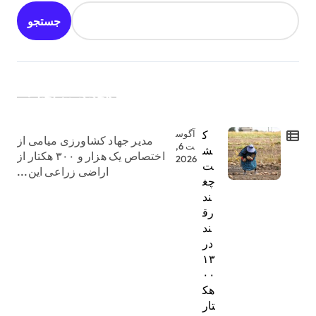
جستجو
جدیدترین اخبار:
ک
آگوس
مدیر جهاد کشاورزی میامی از
ت 6,
ش
اختصاص یک هزار و ۳۰۰ هکتار از
2026
ت
اراضی زراعی این...
چغ
ند
رق
ند
در
۱۳
۰۰
هک
تار