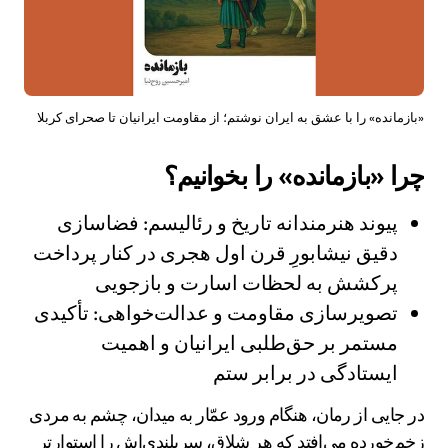
«بازمانده» را با عشق به ایران نوشتم؛ از مقاومت ایرانیان تا صحرای کربلا
چرا «بازمانده» را بخوانیم؟
پیوند هنرمندانه تاریخ و رئالیسم: فضاسازی
دقیق نیشابورِ قرن اول هجری در کنار پرداخت
پرکشش به لحظات اسارت و بازجویی
تصویر‌سازی مقاومت و عدالت‌خواهی: تأکیدی
مستمر بر حق‌طلبی ایرانیان و اهمیت
ایستادگی در برابر ستم
در جایی از رمان، هنگام ورود عمّار به میدان، چشم به مردی
زخم‌خورده می‌افتد که هر شلاق، سربلندی‌اش را استوارتر