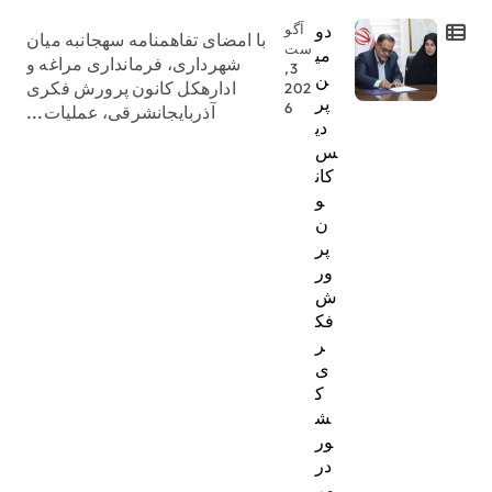
دو
آگو
با امضای تفاهمنامه سهجانبه میان
ست
می
شهرداری، فرمانداری مراغه و
3,
ن
ادارهکل کانون پرورش فکری
202
پر
6
آذربایجانشرقی، عملیات...
دی
س
کان
و
ن
پر
ور
ش
فک
ر
ی
ک
ش
ور
در
مر