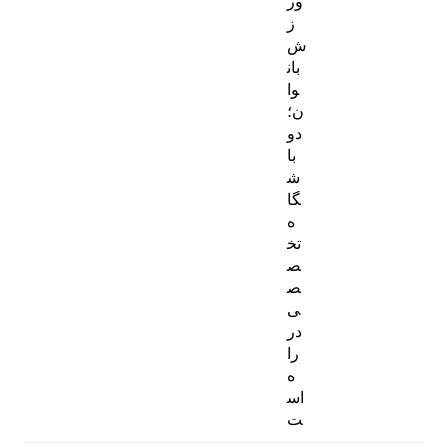
ور
ز
ش
بان
وا
ن؛
دو
با
ش
گا
ه
تخ
ص
ص
ی
در
را
ه
اس
ت