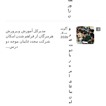
ور
زا
ن
ف
آگوس
مدیرکل آموزش و پرورش
ت 6,
ر
هرمزگان از فراهم شدن امکان
2026
ص
شرکت مجدد غایبان موجه دو
ت
درس...
دو
با
ر
ه
بر
ا
ی
غا
یبا
ن
ام