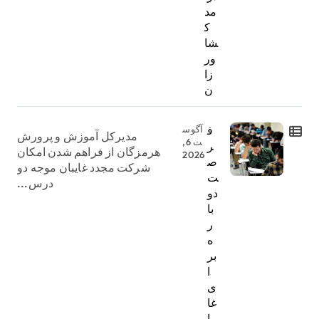
مد
ک
شا
ور
زا
ن
ف
آگوس
مدیرکل آموزش و پرورش
ت 6,
ر
هرمزگان از فراهم شدن امکان
2026
ص
شرکت مجدد غایبان موجه دو
ت
درس...
دو
با
ر
ه
بر
ا
ی
غا
یبا