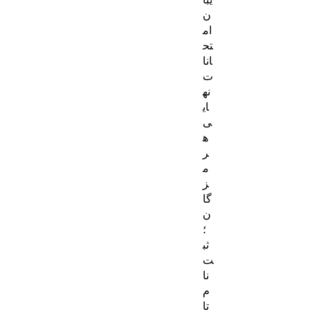
ن
ام
تح
انا
ت
نه
ای
ی
ه
ر
م
ز
گا
ن
؛
ثب
ت‌
نا
م
تا