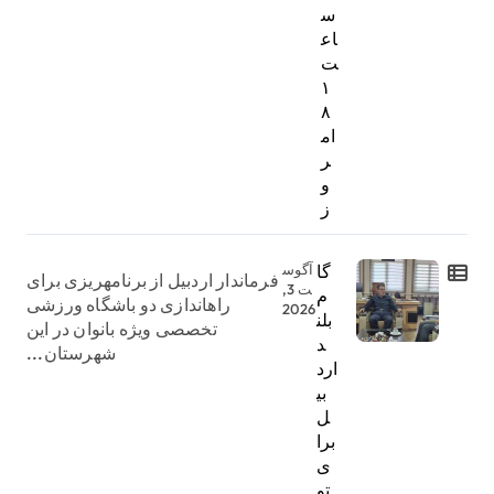
س
اع
ت
۱
۸
ام
ر
و
ز
گا
آگوس
فرماندار اردبیل از برنامهریزی برای
ت 3,
م
راهاندازی دو باشگاه ورزشی
2026
بلن
تخصصی ویژه بانوان در این
د
شهرستان...
ارد
بی
ل
برا
ی
تو