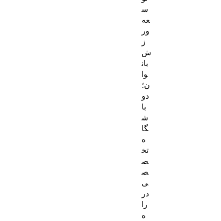
س
عه
ور
ز
ش
بان
وا
ن؛
دو
با
ش
گا
ه
تخ
ص
ص
ی
در
را
ه