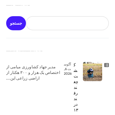
جستجو
جستجو
جدیدترین اخبار:
ک
آگوس
مدیر جهاد کشاورزی میامی از
ت 6,
ش
اختصاص یک هزار و ۳۰۰ هکتار از
2026
ت
اراضی زراعی این...
چغ
ند
رق
ند
در
۱۳