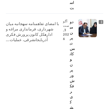
اس
ت
دو
آگو
با امضای تفاهمنامه سهجانبه میان
ست
می
شهرداری، فرمانداری مراغه و
3,
ن
ادارهکل کانون پرورش فکری
202
پر
6
آذربایجانشرقی، عملیات...
دی
س
کان
و
ن
پر
ور
ش
فک
ر
ی
ک
ش