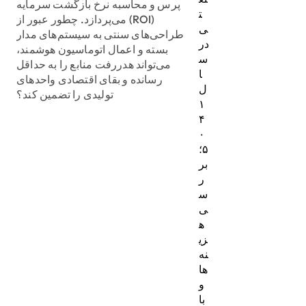
پرس و محاسبه نرخ بازگشت سرمایه
ت
(ROI) می‌پردازد. چطور عبور از
ی
طراحی‌های سنتی به سیستم‌های مدار
در
بسته و اعمال اتوماسیون هوشمند،
س
می‌تواند هدررفت منابع را به حداقل
ا
رسانده و بقای اقتصادی واحدهای
ل
تولیدی را تضمین کند؟
۱
۴
۰
۵؛
بر
ر
س
ی
ه
زی
نه‌
ها
و
با