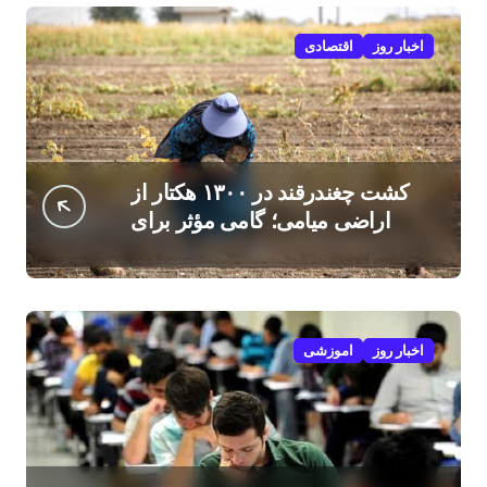
اخبار روز
اقتصادی
کشت چغندرقند در ۱۳۰۰ هکتار از
اراضی میامی؛ گامی مؤثر برای
افزایش درآمد کشاورزان
اخبار روز
اموزشی