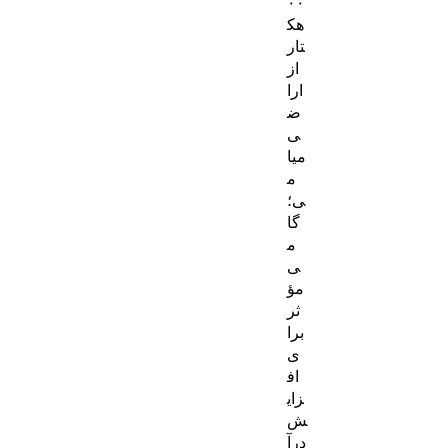
۰۰
هک
تار
از
ارا
ض
ی
میا
م
ی؛
گا
م
ی
مؤ
ثر
برا
ی
اف
زای
ش
درآ