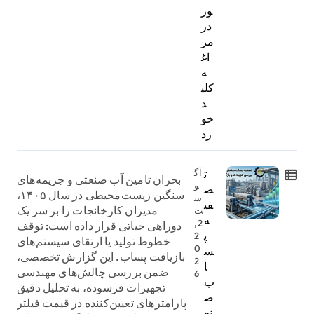
ور
در
مر
اغ
ه
کلی
د
خو
رد
ت
آگ
بحران تامین آب صنعتی و جریمه‌های
و
ص
سنگین زیست‌محیطی در سال ۱۴۰۵،
س
فی
مدیران کارخانجات را بر سر یک
ت
ه
2,
دوراهی حیاتی قرار داده است: توقف
پ
2
خطوط تولید یا ارتقای سیستم‌های
0
س
بازیافت پساب. این گزارش تخصصی،
2
ا
ضمن بررسی چالش‌های مهندسی
6
ب
تجهیزات فرسوده، به تحلیل دقیق
ص
پارامترهای تعیین‌کننده در قیمت فیلتر
نع