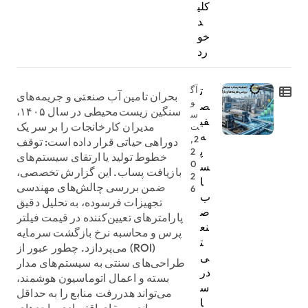
کلی
د
خو
رد
ت
آگ
بحران تامین آب صنعتی و جریمه‌های
و
ص
سنگین زیست‌محیطی در سال ۱۴۰۵،
س
فی
مدیران کارخانجات را بر سر یک
ت
ه
2,
دوراهی حیاتی قرار داده است: توقف
پ
2
خطوط تولید یا ارتقای سیستم‌های
0
س
بازیافت پساب. این گزارش تخصصی،
2
ا
ضمن بررسی چالش‌های مهندسی
6
ب
تجهیزات فرسوده، به تحلیل دقیق
ص
پارامترهای تعیین‌کننده در قیمت فیلتر
نع
پرس و محاسبه نرخ بازگشت سرمایه
ت
(ROI) می‌پردازد. چطور عبور از
ی
طراحی‌های سنتی به سیستم‌های مدار
در
بسته و اعمال اتوماسیون هوشمند،
س
می‌تواند هدررفت منابع را به حداقل
ا
رسانده و بقای اقتصادی واحدهای