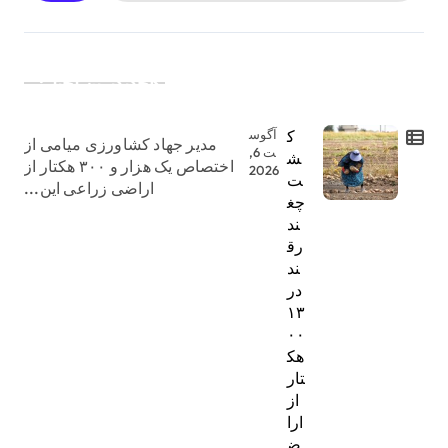
جدیدترین اخبار:
ک
آگوس
مدیر جهاد کشاورزی میامی از
ت 6,
ش
اختصاص یک هزار و ۳۰۰ هکتار از
2026
ت
اراضی زراعی این...
چغ
ند
رق
ند
در
۱۳
۰۰
هک
تار
از
ارا
ض