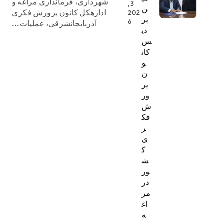
شهرداری، فرمانداری مراغه و
3,
ن
ادارهکل کانون پرورش فکری
202
پر
6
آذربایجانشرقی، عملیات...
دی
س
کان
و
ن
پر
ور
ش
فک
ر
ی
ک
ش
ور
در
مر
اغ
ه