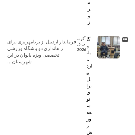
ام
ر
و
ز
گا
آگوس
فرماندار اردبیل از برنامهریزی برای
ت 3,
م
راهاندازی دو باشگاه ورزشی
2026
بلن
تخصصی ویژه بانوان در این
د
شهرستان...
ارد
بی
ل
برا
ی
تو
س
عه
ور
ز
ش