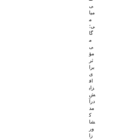
ی
میا
م
ی؛
گا
م
ی
مؤ
ثر
برا
ی
اف
زای
ش
درآ
مد
ک
شا
ور
زا