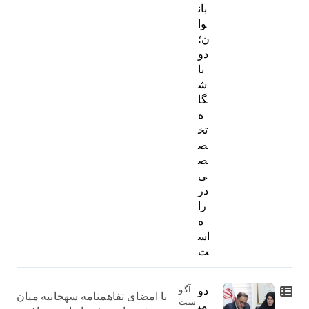
بان
وا
ن؛
دو
با
ش
گا
ه
تخ
ص
ص
ی
در
را
ه
اس
ت
دو
آگو
با امضای تفاهمنامه سهجانبه میان
ست
می