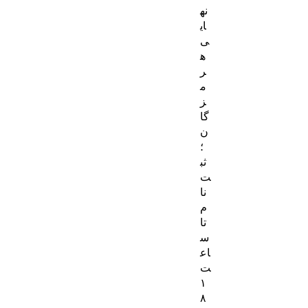
نه
ای
ی
ه
ر
م
ز
گا
ن
؛
ثب
ت‌
نا
م
تا
س
اع
ت
۱
۸