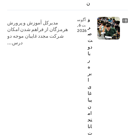
ن
ف
آگوس
مدیرکل آموزش و پرورش
ت 6,
ر
هرمزگان از فراهم شدن امکان
2026
ص
شرکت مجدد غایبان موجه دو
ت
درس...
دو
با
ر
ه
بر
ا
ی
غا
یبا
ن
ام
تح
انا
ت