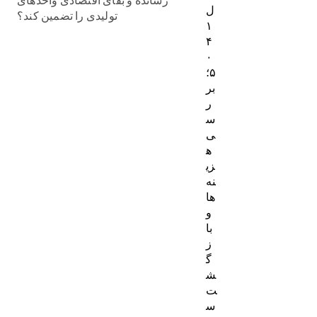
ل
تولیدی را تضمین کند؟
۱
۴
۰
۵؛
بر
ر
س
ی
ه
زی
نه‌
ها
و
با
ز
گ
ش
ت
س