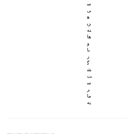
س
ی
ه
زی
نه‌
ها
و
با
ز
گ
ش
ت
س
ر
ما
یه
دسته بندی خبرها: