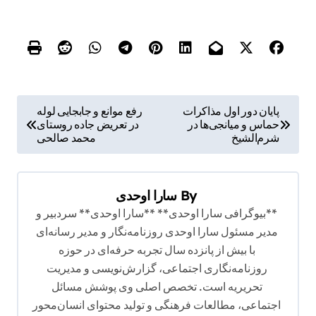
ر
پایان دور اول مذاکرات
رفع موانع و جابجایی لوله
حماس و میانجی‌ها در
در تعریض جاده روستای
ا
شرم‌الشیخ
محمد صالحی
ه
ب
By
سارا اوحدی
ر
**بیوگرافی سارا اوحدی** **سارا اوحدی** سردبیر و
ی
مدیر مسئول سارا اوحدی روزنامه‌نگار و مدیر رسانه‌ای
ن
با بیش از پانزده سال تجربه حرفه‌ای در حوزه
و
روزنامه‌نگاری اجتماعی، گزارش‌نویسی و مدیریت
تحریریه است. تخصص اصلی وی پوشش مسائل
ش
اجتماعی، مطالعات فرهنگی و تولید محتوای انسان‌محور
ت