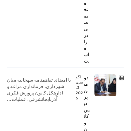
ه
تخ
ص
ص
ی
در
را
ه
اس
ت
دو
آگو
با امضای تفاهمنامه سهجانبه میان
ست
می
شهرداری، فرمانداری مراغه و
3,
ن
ادارهکل کانون پرورش فکری
202
پر
6
آذربایجانشرقی، عملیات...
دی
س
کان
و
ن