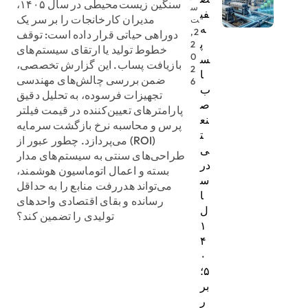
سنگین زیست‌محیطی در سال ۱۴۰۵،
س
فی
مدیران کارخانجات را بر سر یک
ت
ه
2,
دوراهی حیاتی قرار داده است: توقف
پ
2
خطوط تولید یا ارتقای سیستم‌های
0
س
بازیافت پساب. این گزارش تخصصی،
2
ا
ضمن بررسی چالش‌های مهندسی
6
ب
تجهیزات فرسوده، به تحلیل دقیق
ص
پارامترهای تعیین‌کننده در قیمت فیلتر
نع
پرس و محاسبه نرخ بازگشت سرمایه
ت
(ROI) می‌پردازد. چطور عبور از
ی
طراحی‌های سنتی به سیستم‌های مدار
در
بسته و اعمال اتوماسیون هوشمند،
س
می‌تواند هدررفت منابع را به حداقل
ا
رسانده و بقای اقتصادی واحدهای
ل
تولیدی را تضمین کند؟
۱
۴
۰
۵؛
بر
ر