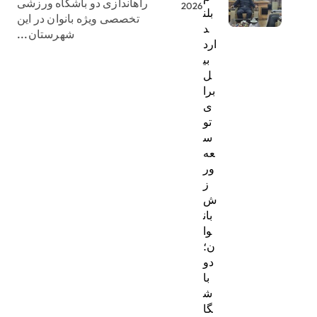
راهاندازی دو باشگاه ورزشی
2026
بلن
تخصصی ویژه بانوان در این
د
شهرستان...
ارد
بی
ل
برا
ی
تو
س
عه
ور
ز
ش
بان
وا
ن؛
دو
با
ش
گا