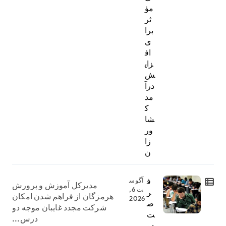
مؤ
ثر
برا
ی
اف
زای
ش
درآ
مد
ک
شا
ور
زا
ن
ف
آگوس
مدیرکل آموزش و پرورش
ت 6,
ر
هرمزگان از فراهم شدن امکان
2026
ص
شرکت مجدد غایبان موجه دو
ت
درس...
دو