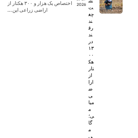
ش
اختصاص یک هزار و ۳۰۰ هکتار از
2026
ت
اراضی زراعی این...
چغ
ند
رق
ند
در
۱۳
۰۰
هک
تار
از
ارا
ض
ی
میا
م
ی؛
گا
م
ی