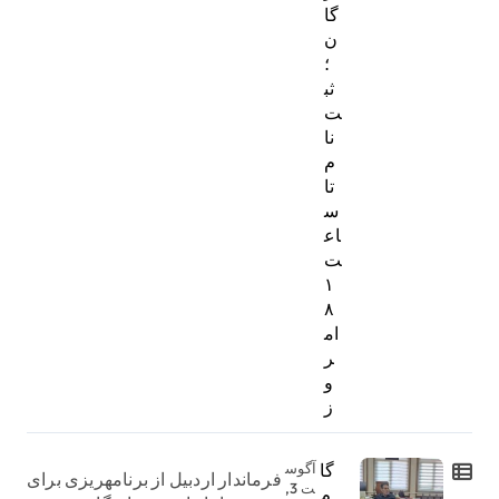
گا
ن
؛
ثب
ت‌
نا
م
تا
س
اع
ت
۱
۸
ام
ر
و
ز
گا
آگوس
فرماندار اردبیل از برنامهریزی برای
ت 3,
م