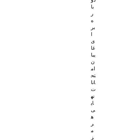
با
ر
ه
بر
ا
ی
غا
یبا
ن
ام
تح
انا
ت
نه
ای
ی
ه
ر
م
ز