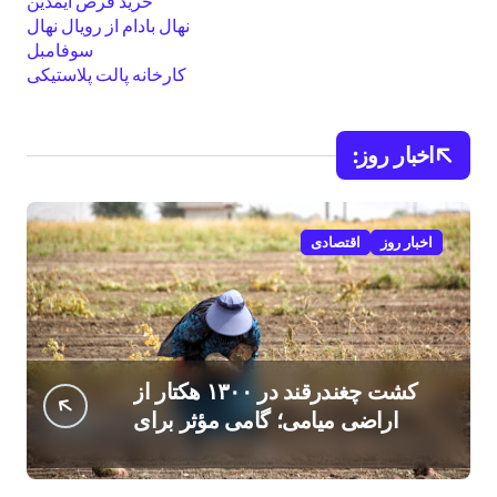
خرید قرص ایمدین
نهال بادام از رویال نهال
سوفامبل
کارخانه پالت پلاستیکی
اخبار روز:
اخبار روز
اقتصادی
کشت چغندرقند در ۱۳۰۰ هکتار از
اراضی میامی؛ گامی مؤثر برای
افزایش درآمد کشاورزان