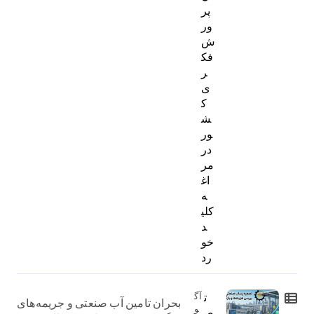
پر
ور
ش
فک
ر
ی
ک
ش
ور
در
مر
اغ
ه
کلی
د
خو
رد
ت
آگ
بحران تامین آب صنعتی و جریمه‌های
و
ص