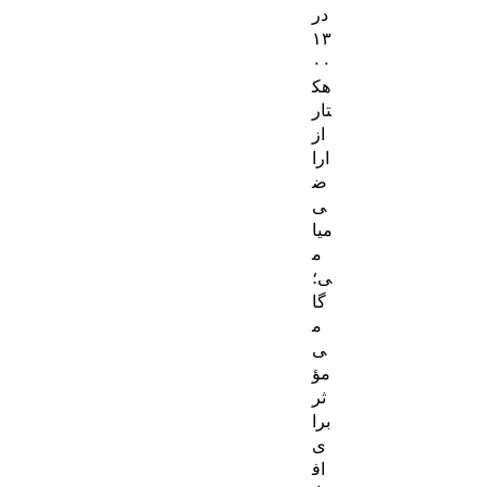
در
۱۳
۰۰
هک
تار
از
ارا
ض
ی
میا
م
ی؛
گا
م
ی
مؤ
ثر
برا
ی
اف