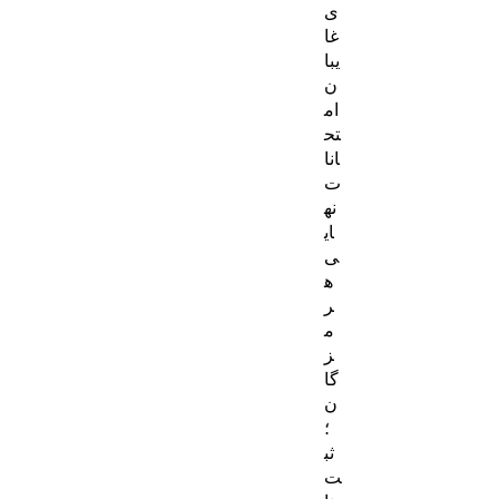
ی
غا
یبا
ن
ام
تح
انا
ت
نه
ای
ی
ه
ر
م
ز
گا
ن
؛
ثب
ت‌