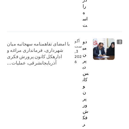
را
ه
اس
ت
دو
آگو
با امضای تفاهمنامه سهجانبه میان
ست
می
شهرداری، فرمانداری مراغه و
3,
ن
ادارهکل کانون پرورش فکری
202
پر
6
آذربایجانشرقی، عملیات...
دی
س
کان
و
ن
پر
ور
ش
فک
ر