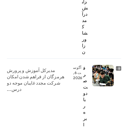
زای
ش
درآ
مد
ک
شا
ور
زا
ن
ف
آگوس
مدیرکل آموزش و پرورش
ت 6,
ر
هرمزگان از فراهم شدن امکان
2026
ص
شرکت مجدد غایبان موجه دو
ت
درس...
دو
با
ر
ه
بر
ا