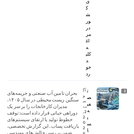
ی
ک
ش
ور
در
مر
اغ
ه
کلی
د
خو
رد
ت
آگ
بحران تامین آب صنعتی و جریمه‌های
و
ص
سنگین زیست‌محیطی در سال ۱۴۰۵،
س
فی
مدیران کارخانجات را بر سر یک
ت
ه
2,
دوراهی حیاتی قرار داده است: توقف
پ
2
خطوط تولید یا ارتقای سیستم‌های
0
س
بازیافت پساب. این گزارش تخصصی،
2
ا
ضمن بررسی چالش‌های مهندسی
6