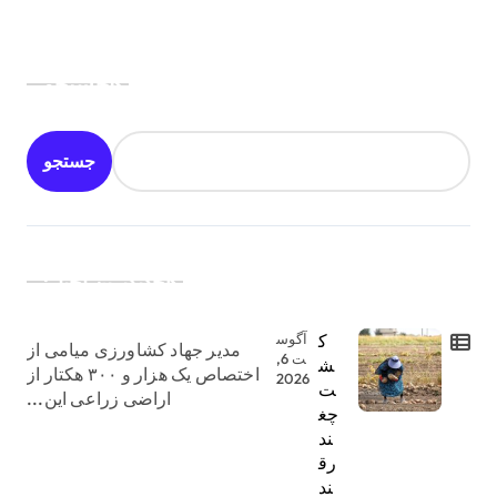
جستجو
جستجو
جدیدترین اخبار:
ک
آگوس
مدیر جهاد کشاورزی میامی از
ت 6,
ش
اختصاص یک هزار و ۳۰۰ هکتار از
2026
ت
اراضی زراعی این...
چغ
ند
رق
ند