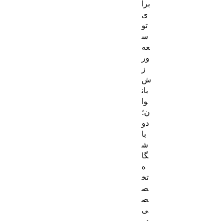
برا
ی
تو
س
عه
ور
ز
ش
بان
وا
ن؛
دو
با
ش
گا
ه
تخ
ص
ص
ی
در