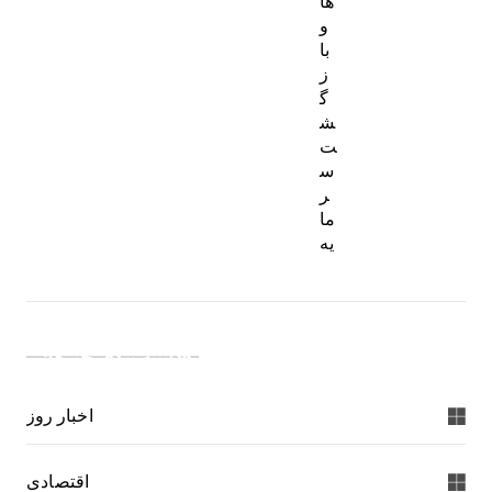
ها
و
با
ز
گ
ش
ت
س
ر
ما
یه
دسته بندی خبرها:
اخبار روز
اقتصادی