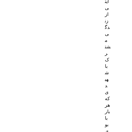
ایت
ی
از
زن
دگ
ی
م
شت
ر
ک
با
ش
هی
د
ی
که
هر
بار
با
بو
ی