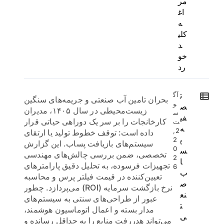
مر
اغ
ه
کلی
د
خو
رد
ت
آگ
بحران تامین آب صنعتی و جریمه‌های سنگین
و
ص
زیست‌محیطی در سال ۱۴۰۵، مدیران
س
فی
کارخانجات را بر سر یک دوراهی حیاتی قرار
ت
ه
2,
داده است: توقف خطوط تولید یا ارتقای
پ
2
سیستم‌های بازیافت پساب. این گزارش
0
س
تخصصی، ضمن بررسی چالش‌های مهندسی
2
ا
تجهیزات فرسوده، به تحلیل دقیق پارامترهای
6
ب
تعیین‌کننده در قیمت فیلتر پرس و محاسبه
ص
نرخ بازگشت سرمایه (ROI) می‌پردازد. چطور
نع
عبور از طراحی‌های سنتی به سیستم‌های
ت
مدار بسته و اعمال اتوماسیون هوشمند،
ی
می‌تواند هدررفت منابع را به حداقل رسانده و