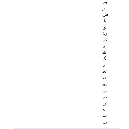
ور
ز
ش
بان
وا
ن؛
دو
با
ش
گا
ه
تخ
ص
ص
ی
در
را
ه
اس
ت