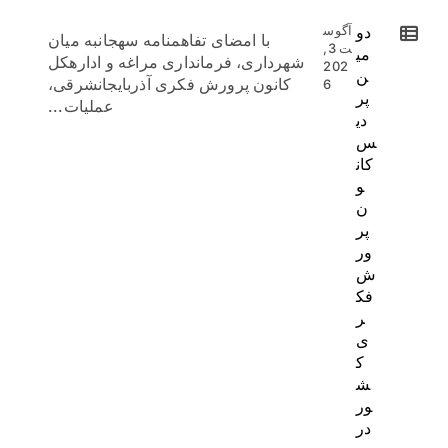
دو
آگوس
با امضای تفاهمنامه سهجانبه میان
ت 3,
می
شهرداری، فرمانداری مراغه و ادارهکل
202
ن
کانون پرورش فکری آذربایجانشرقی،
6
پر
عملیات...
دی
س
کان
و
ن
پر
ور
ش
فک
ر
ی
ک
ش
ور
در