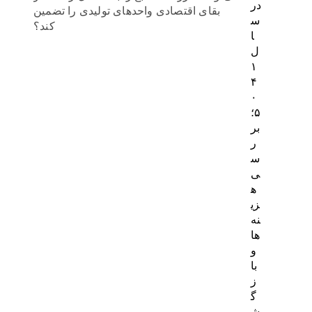
در
بقای اقتصادی واحدهای تولیدی را تضمین
س
کند؟
ا
ل
۱
۴
۰
۵؛
بر
ر
س
ی
ه
زی
نه‌
ها
و
با
ز
گ
ش