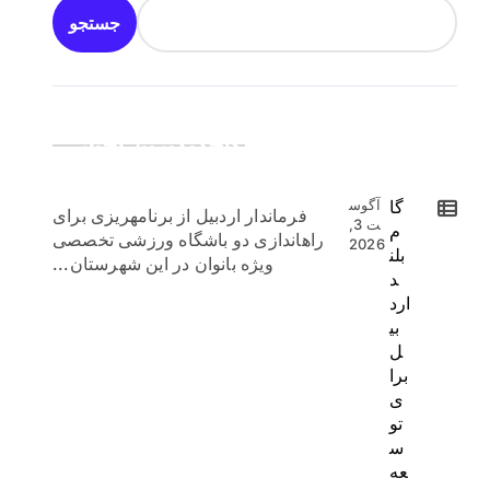
جستجو
جدیدترین اخبار:
گا
آگوس
فرماندار اردبیل از برنامهریزی برای
ت 3,
م
راهاندازی دو باشگاه ورزشی تخصصی
2026
بلن
ویژه بانوان در این شهرستان...
د
ارد
بی
ل
برا
ی
تو
س
عه