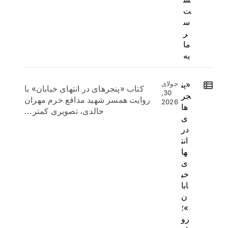
ت
س
ر
ما
یه
«پن
جولای
کتاب «پنجرهای در انتهای خیابان» با
30,
جر
روایت همسر شهید مدافع حرم مهران
2026
ها
خالدی، تصویری کمتر...
ی
در
انت
ها
ی
خی
ابا
ن
»؛
رو