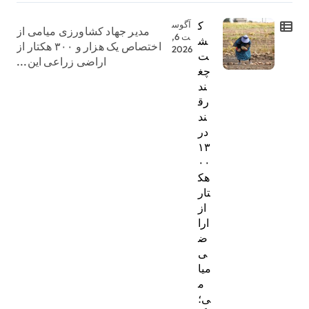
ک
آگوس
مدیر جهاد کشاورزی میامی از
ت 6,
ش
اختصاص یک هزار و ۳۰۰ هکتار از
2026
ت
اراضی زراعی این...
چغ
ند
رق
ند
در
۱۳
۰۰
هک
تار
از
ارا
ض
ی
میا
م
ی؛