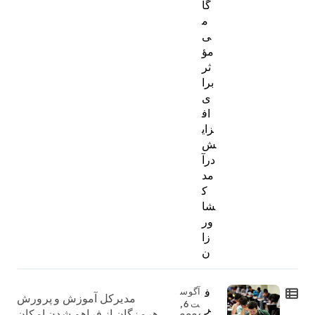
گا
م
ی
مؤ
ثر
برا
ی
اف
زای
ش
درآ
مد
ک
شا
ور
زا
ن
ف
آگوس
مدیرکل آموزش و پرورش
ت 6,
ر
هرمزگان از فراهم شدن امکان