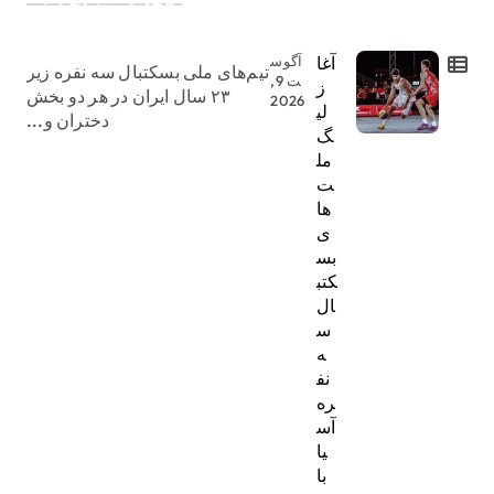
جدیدترین اخبار:
آغا
آگوس
تیم‌های ملی بسکتبال سه نفره زیر
ت 9,
ز
۲۳ سال ایران در هر دو بخش
2026
لی
دختران و...
گ
مل
ت‌
ها
ی
بس
کتب
ال
س
ه
نف
ره
آس
یا
با