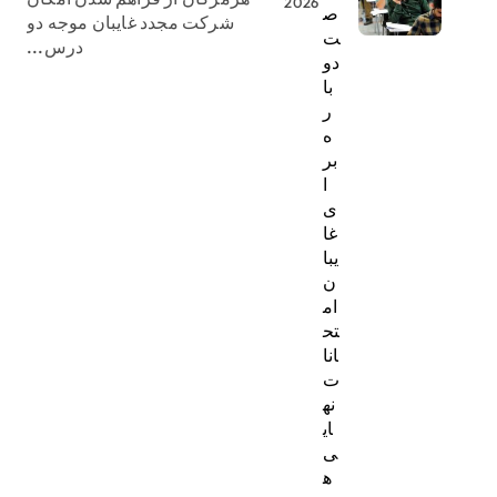
2026
ص
شرکت مجدد غایبان موجه دو
ت
درس...
دو
با
ر
ه
بر
ا
ی
غا
یبا
ن
ام
تح
انا
ت
نه
ای
ی
ه