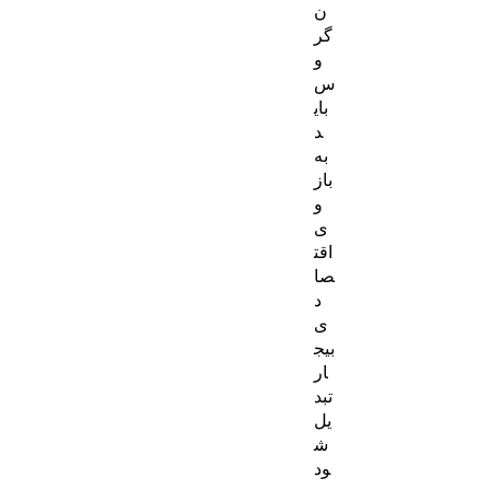
ن
گر
و
س
بای
د
به
باز
و
ی
اقت
صا
د
ی
بیج
ار
تبد
یل
ش
ود