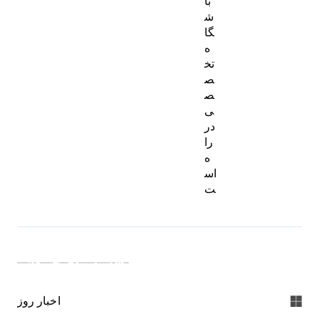
با
ش
گا
ه
تخ
ص
ص
ی
در
را
ه
اس
ت
دسته بندی خبرها:
اخبار روز