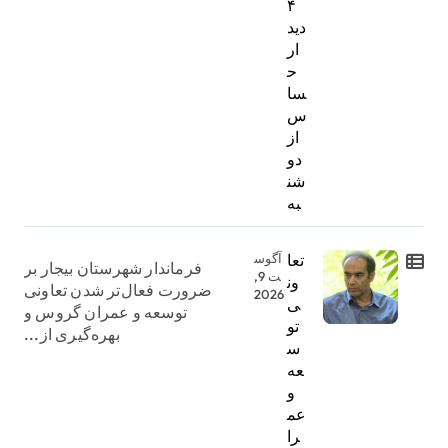
۴
دید
ار
ح
سا
س
از
دو
شن
به
تعا
آگوس
فرماندار شهرستان بیجار بر
ت 9,
ون
ضرورت فعال‌تر شدن تعاونی
2026
ی
توسعه و عمران گروس و
تو
بهره‌گیری از...
س
عه
و
عم
را