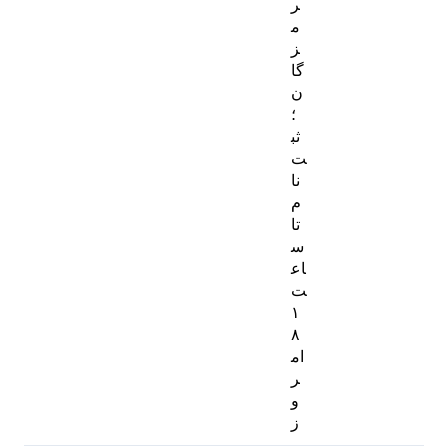
ر
م
ز
گا
ن
؛
ثب
ت‌
نا
م
تا
س
اع
ت
۱
۸
ام
ر
و
ز