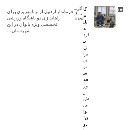
گا
آگوس
فرماندار اردبیل از برنامهریزی برای
ت 3,
م
راهاندازی دو باشگاه ورزشی
2026
بلن
تخصصی ویژه بانوان در این
د
شهرستان...
ارد
بی
ل
برا
ی
تو
س
عه
ور
ز
ش
بان
وا
ن؛
دو