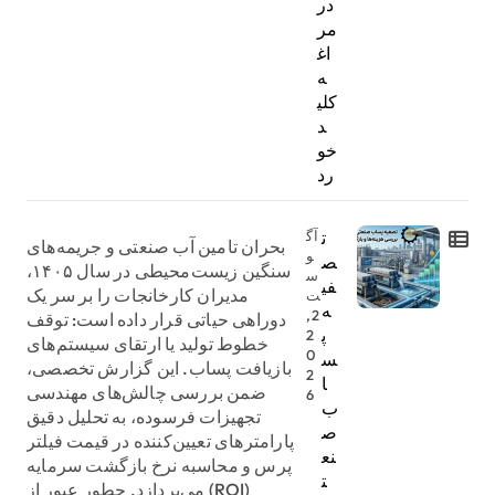
در
مر
اغ
ه
کلی
د
خو
رد
ت
آگ
بحران تامین آب صنعتی و جریمه‌های
و
ص
سنگین زیست‌محیطی در سال ۱۴۰۵،
س
فی
مدیران کارخانجات را بر سر یک
ت
ه
2,
دوراهی حیاتی قرار داده است: توقف
پ
2
خطوط تولید یا ارتقای سیستم‌های
0
س
بازیافت پساب. این گزارش تخصصی،
2
ا
ضمن بررسی چالش‌های مهندسی
6
ب
تجهیزات فرسوده، به تحلیل دقیق
ص
پارامترهای تعیین‌کننده در قیمت فیلتر
نع
پرس و محاسبه نرخ بازگشت سرمایه
ت
(ROI) می‌پردازد. چطور عبور از