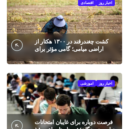
اخبار روز
اقتصادی
کشت چغندرقند در ۱۳۰۰ هکتار از
اراضی میامی؛ گامی مؤثر برای
افزایش درآمد کشاورزان
اخبار روز
اموزشی
فرصت دوباره برای غایبان امتحانات