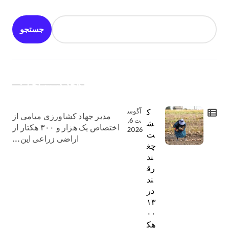
جستجو
جدیدترین اخبار:
ک
آگوس
مدیر جهاد کشاورزی میامی از
ت 6,
ش
اختصاص یک هزار و ۳۰۰ هکتار از
2026
ت
اراضی زراعی این...
چغ
ند
رق
ند
در
۱۳
۰۰
هک