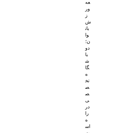
عه
ور
ز
ش
بان
وا
ن؛
دو
با
ش
گا
ه
تخ
ص
ص
ی
در
را
ه
اس
ت