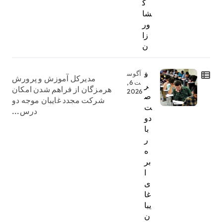
ک
شا
ور
زا
ن
ف
آگوس
مدیرکل آموزش و پرورش
ت 6,
ر
هرمزگان از فراهم شدن امکان
2026
ص
شرکت مجدد غایبان موجه دو
ت
درس...
دو
با
ر
ه
بر
ا
ی
غا
یبا
ن