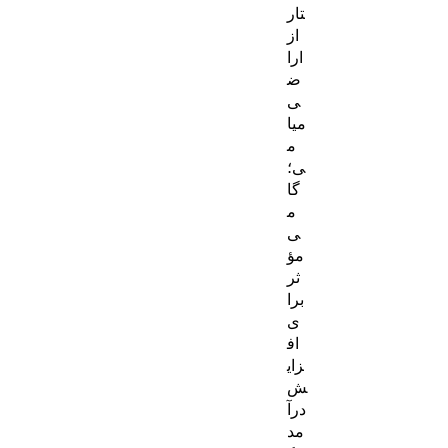
تار
از
ارا
ض
ی
میا
م
ی؛
گا
م
ی
مؤ
ثر
برا
ی
اف
زای
ش
درآ
مد