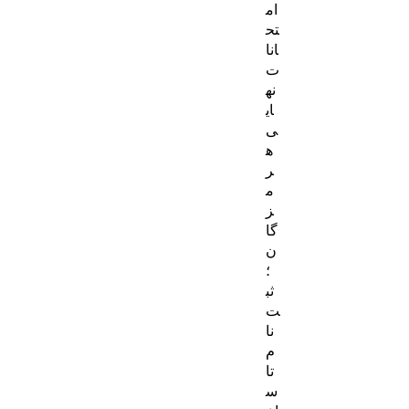
ام
تح
انا
ت
نه
ای
ی
ه
ر
م
ز
گا
ن
؛
ثب
ت‌
نا
م
تا
س