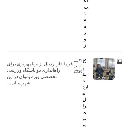
اع
ت
۱
۸
ام
ر
و
ز
گا
آگوس
فرماندار اردبیل از برنامهریزی برای
ت 3,
م
راهاندازی دو باشگاه ورزشی
2026
بلن
تخصصی ویژه بانوان در این
د
شهرستان...
ارد
بی
ل
برا
ی
تو
س