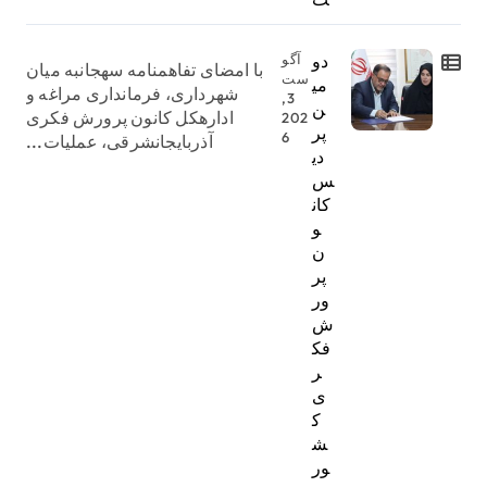
دو
آگو
با امضای تفاهمنامه سهجانبه میان
ست
می
شهرداری، فرمانداری مراغه و
3,
ن
ادارهکل کانون پرورش فکری
202
پر
6
آذربایجانشرقی، عملیات...
دی
س
کان
و
ن
پر
ور
ش
فک
ر
ی
ک
ش
ور