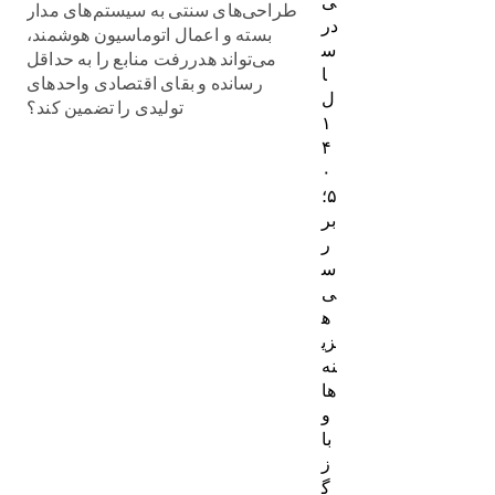
ی
طراحی‌های سنتی به سیستم‌های مدار
در
بسته و اعمال اتوماسیون هوشمند،
س
می‌تواند هدررفت منابع را به حداقل
ا
رسانده و بقای اقتصادی واحدهای
ل
تولیدی را تضمین کند؟
۱
۴
۰
۵؛
بر
ر
س
ی
ه
زی
نه‌
ها
و
با
ز
گ