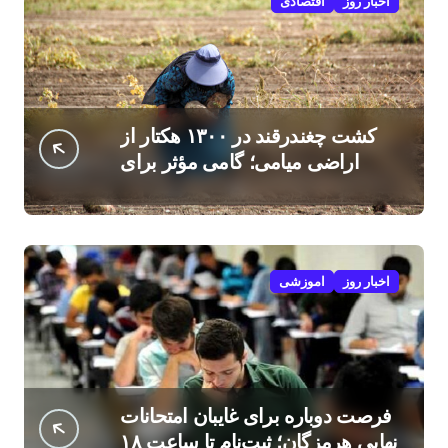
اخبار روز
اقتصادی
کشت چغندرقند در ۱۳۰۰ هکتار از
اراضی میامی؛ گامی مؤثر برای
افزایش درآمد کشاورزان
اخبار روز
اموزشی
فرصت دوباره برای غایبان امتحانات
نهایی هرمزگان؛ ثبت‌نام تا ساعت ۱۸