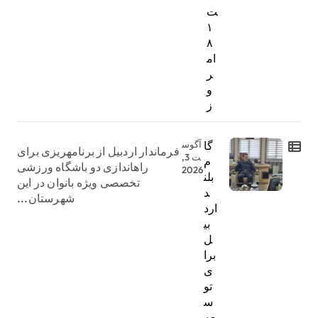
ت
۱
۸
ام
ر
و
ز
گا
آگوس
فرماندار اردبیل از برنامهریزی برای
ت 3,
م
راهاندازی دو باشگاه ورزشی
2026
بلن
تخصصی ویژه بانوان در این
د
شهرستان...
ارد
بی
ل
برا
ی
تو
س
عه