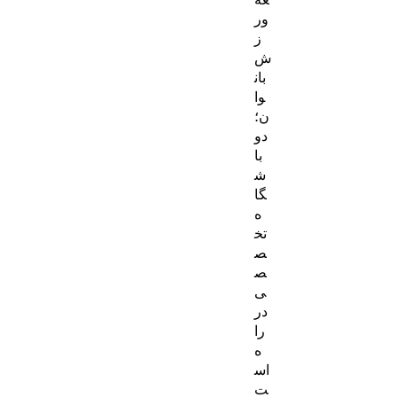
ور
ز
ش
بان
وا
ن؛
دو
با
ش
گا
ه
تخ
ص
ص
ی
در
را
ه
اس
ت