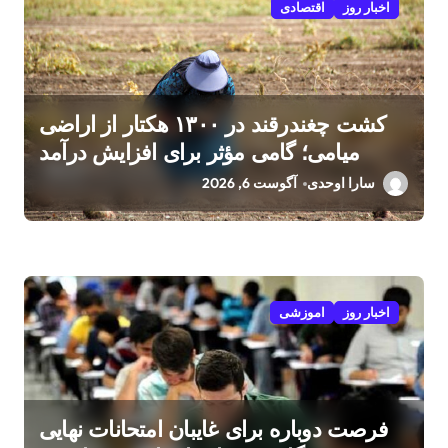
اخبار روز
اقتصادی
کشت چغندرقند در ۱۳۰۰ هکتار از اراضی
میامی؛ گامی مؤثر برای افزایش درآمد
کشاورزان
سارا اوحدی
آگوست 6, 2026
اخبار روز
اموزشی
فرصت دوباره برای غایبان امتحانات نهایی