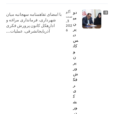
دو
آگو
با امضای تفاهمنامه سهجانبه میان
ست
می
شهرداری، فرمانداری مراغه و
3,
ن
ادارهکل کانون پرورش فکری
202
پر
6
آذربایجانشرقی، عملیات...
دی
س
کان
و
ن
پر
ور
ش
فک
ر
ی
ک
ش
ور
در