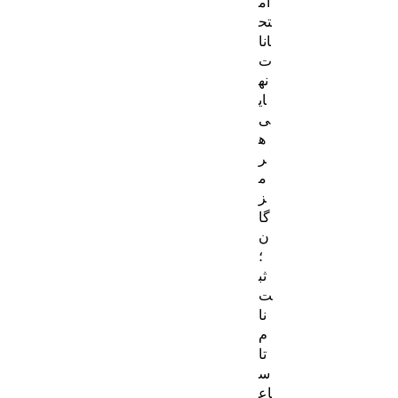
ام
تح
انا
ت
نه
ای
ی
ه
ر
م
ز
گا
ن
؛
ثب
ت‌
نا
م
تا
س
اع