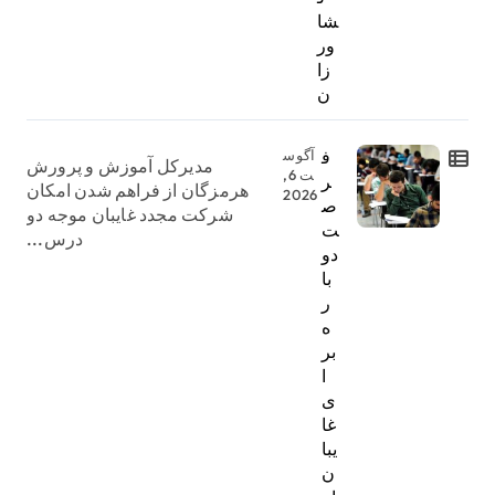
شا
ور
زا
ن
ف
آگوس
مدیرکل آموزش و پرورش
ت 6,
ر
هرمزگان از فراهم شدن امکان
2026
ص
شرکت مجدد غایبان موجه دو
ت
درس...
دو
با
ر
ه
بر
ا
ی
غا
یبا
ن