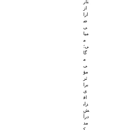
تار
از
ارا
ض
ی
میا
م
ی؛
گا
م
ی
مؤ
ثر
برا
ی
اف
زای
ش
درآ
مد
ک