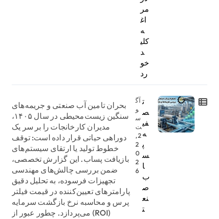
مر
اغ
ه
کلی
د
خو
رد
ت
آگ
بحران تامین آب صنعتی و جریمه‌های
و
ص
سنگین زیست‌محیطی در سال ۱۴۰۵،
س
فی
مدیران کارخانجات را بر سر یک
ت
ه
2,
دوراهی حیاتی قرار داده است: توقف
پ
2
خطوط تولید یا ارتقای سیستم‌های
0
س
بازیافت پساب. این گزارش تخصصی،
2
ا
ضمن بررسی چالش‌های مهندسی
6
ب
تجهیزات فرسوده، به تحلیل دقیق
ص
پارامترهای تعیین‌کننده در قیمت فیلتر
نع
پرس و محاسبه نرخ بازگشت سرمایه
ت
(ROI) می‌پردازد. چطور عبور از