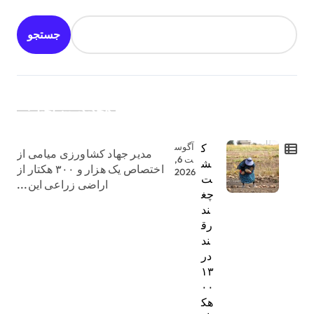
جستجو
جدیدترین اخبار:
ک
آگوس
مدیر جهاد کشاورزی میامی از
ت 6,
ش
اختصاص یک هزار و ۳۰۰ هکتار از
2026
ت
اراضی زراعی این...
چغ
ند
رق
ند
در
۱۳
۰۰
هک