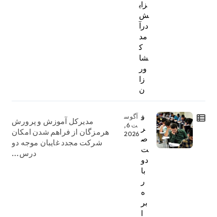
زای
ش
درآ
مد
ک
شا
ور
زا
ن
ف
آگوس
مدیرکل آموزش و پرورش
ت 6,
ر
هرمزگان از فراهم شدن امکان
2026
ص
شرکت مجدد غایبان موجه دو
ت
درس...
دو
با
ر
ه
بر
ا