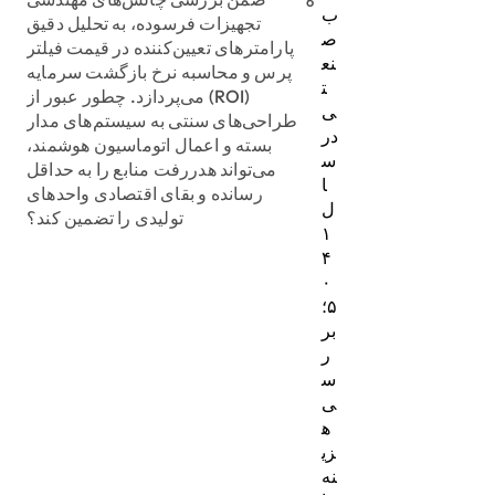
6
ب
تجهیزات فرسوده، به تحلیل دقیق
ص
پارامترهای تعیین‌کننده در قیمت فیلتر
نع
پرس و محاسبه نرخ بازگشت سرمایه
ت
(ROI) می‌پردازد. چطور عبور از
ی
طراحی‌های سنتی به سیستم‌های مدار
در
بسته و اعمال اتوماسیون هوشمند،
س
می‌تواند هدررفت منابع را به حداقل
ا
رسانده و بقای اقتصادی واحدهای
ل
تولیدی را تضمین کند؟
۱
۴
۰
۵؛
بر
ر
س
ی
ه
زی
نه‌