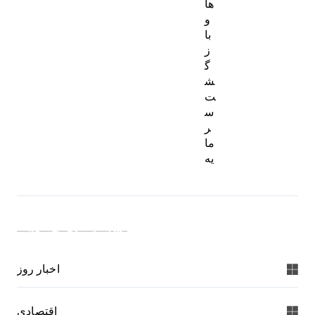
ها
و
با
ز
گ
ش
ت
س
ر
ما
یه
دسته بندی خبرها:
اخبار روز
اقتصادی