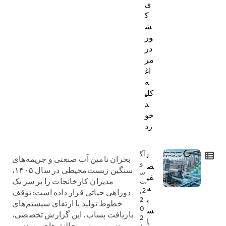
ی
ک
ش
ور
در
مر
اغ
ه
کلی
د
خو
رد
ت
آگ
بحران تامین آب صنعتی و جریمه‌های
و
ص
سنگین زیست‌محیطی در سال ۱۴۰۵،
س
فی
مدیران کارخانجات را بر سر یک
ت
ه
2,
دوراهی حیاتی قرار داده است: توقف
پ
2
خطوط تولید یا ارتقای سیستم‌های
0
س
بازیافت پساب. این گزارش تخصصی،
2
ا
ضمن بررسی چالش‌های مهندسی