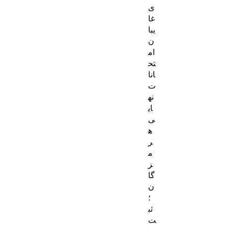
ی
غا
یبا
ن
ام
تح
انا
ت
نه
ای
ی
ه
ر
م
ز
گا
ن
؛
ثب
ت‌