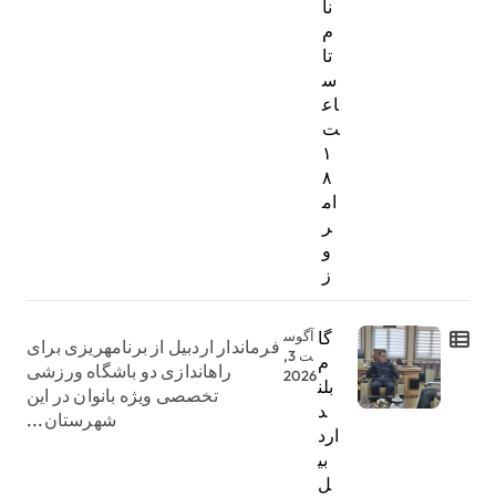
نا
م
تا
س
اع
ت
۱
۸
ام
ر
و
ز
گا
آگوس
فرماندار اردبیل از برنامهریزی برای
ت 3,
م
راهاندازی دو باشگاه ورزشی
2026
بلن
تخصصی ویژه بانوان در این
د
شهرستان...
ارد
بی
ل