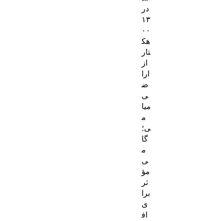
در
۱۳
۰۰
هک
تار
از
ارا
ض
ی
میا
م
ی؛
گا
م
ی
مؤ
ثر
برا
ی
اف