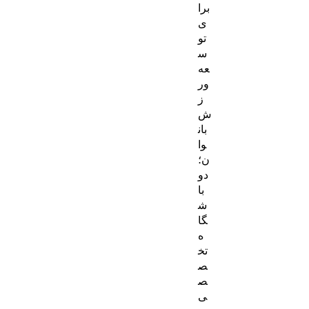
برا
ی
تو
س
عه
ور
ز
ش
بان
وا
ن؛
دو
با
ش
گا
ه
تخ
ص
ص
ی