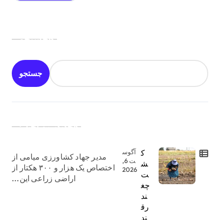
جستجو
جستجو
جدیدترین اخبار:
ک
آگوس
مدیر جهاد کشاورزی میامی از
ت 6,
ش
اختصاص یک هزار و ۳۰۰ هکتار از
2026
ت
اراضی زراعی این...
چغ
ند
رق
ند