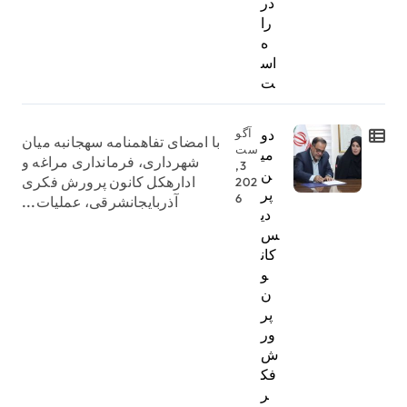
در
را
ه
اس
ت
دو
آگو
با امضای تفاهمنامه سهجانبه میان
ست
می
شهرداری، فرمانداری مراغه و
3,
ن
ادارهکل کانون پرورش فکری
202
پر
6
آذربایجانشرقی، عملیات...
دی
س
کان
و
ن
پر
ور
ش
فک
ر