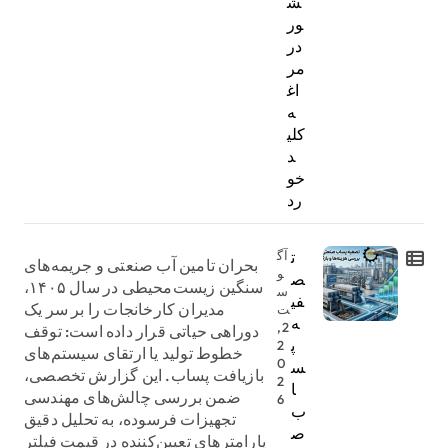
ش
ور
در
مر
اغ
ه
کلی
د
خو
رد
ت
آگ
بحران تامین آب صنعتی و جریمه‌های
و
ص
سنگین زیست‌محیطی در سال ۱۴۰۵،
س
فی
مدیران کارخانجات را بر سر یک
ت
ه
2,
دوراهی حیاتی قرار داده است: توقف
پ
2
خطوط تولید یا ارتقای سیستم‌های
0
س
بازیافت پساب. این گزارش تخصصی،
2
ا
ضمن بررسی چالش‌های مهندسی
6
ب
تجهیزات فرسوده، به تحلیل دقیق
ص
پارامترهای تعیین‌کننده در قیمت فیلتر