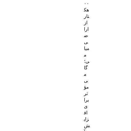
۰۰
هک
تار
از
ارا
ض
ی
میا
م
ی؛
گا
م
ی
مؤ
ثر
برا
ی
اف
زای
ش