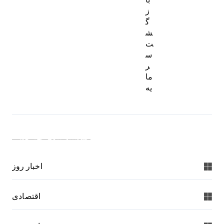
ز
گ
ش
ت
س
ر
ما
یه
دسته بندی خبرها:
اخبار روز
اقتصادی