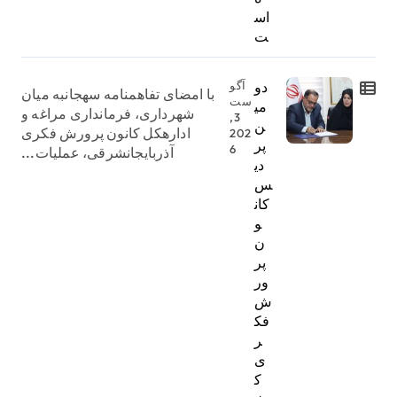
اس
ت
دو
آگو
با امضای تفاهمنامه سهجانبه میان
ست
می
شهرداری، فرمانداری مراغه و
3,
ن
ادارهکل کانون پرورش فکری
202
پر
6
آذربایجانشرقی، عملیات...
دی
س
کان
و
ن
پر
ور
ش
فک
ر
ی
ک