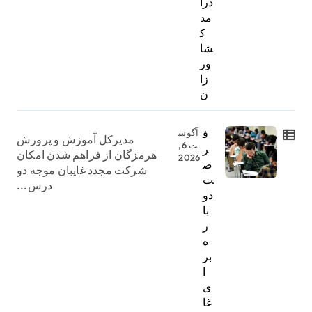
درآ
مد
ک
شا
ور
زا
ن
ف
آگوس
مدیرکل آموزش و پرورش
ت 6,
ر
هرمزگان از فراهم شدن امکان
2026
ص
شرکت مجدد غایبان موجه دو
ت
درس...
دو
با
ر
ه
بر
ا
ی
غا