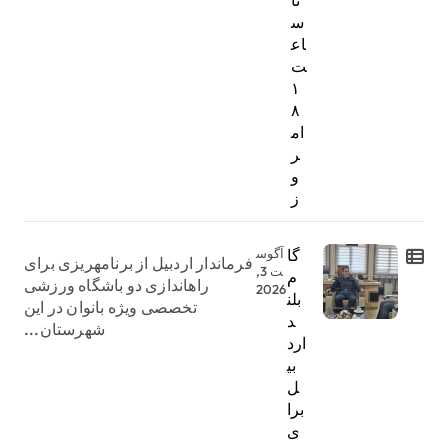
س
اع
ت
۱
۸
ام
ر
و
ز
گا
آگوس
فرماندار اردبیل از برنامهریزی برای
ت 3,
م
راهاندازی دو باشگاه ورزشی
2026
بلن
تخصصی ویژه بانوان در این
د
شهرستان...
ارد
بی
ل
برا
ی