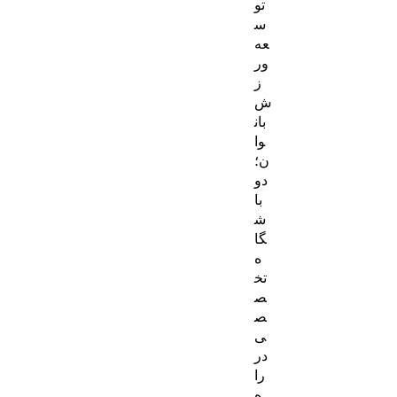
تو
س
عه
ور
ز
ش
بان
وا
ن؛
دو
با
ش
گا
ه
تخ
ص
ص
ی
در
را
ه