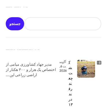
جستجو
جستجو
جدیدترین اخبار:
ک
آگوس
مدیر جهاد کشاورزی میامی از
ت 6,
ش
اختصاص یک هزار و ۳۰۰ هکتار از
2026
ت
اراضی زراعی این...
چغ
ند
رق
ند
در
۱۳