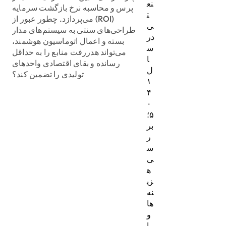
نع
پرس و محاسبه نرخ بازگشت سرمایه
ت
(ROI) می‌پردازد. چطور عبور از
ی
طراحی‌های سنتی به سیستم‌های مدار
در
بسته و اعمال اتوماسیون هوشمند،
س
می‌تواند هدررفت منابع را به حداقل
ا
رسانده و بقای اقتصادی واحدهای
ل
تولیدی را تضمین کند؟
۱
۴
۰
۵؛
بر
ر
س
ی
ه
زی
نه‌
ها
و
با