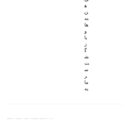
ه
زی
نه‌
ها
و
با
ز
گ
ش
ت
س
ر
ما
یه
دسته بندی خبرها: