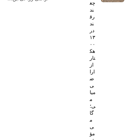
چغ
ه‌
ند
رق
ه
ند
ا
در
۱۳
۰۰
هک
تار
از
ارا
ض
ی
میا
م
ی؛
گا
م
ی
مؤ