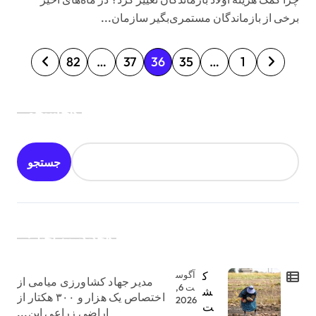
برخی از بازماندگان مستمری‌بگیر سازمان...
ص
82
…
37
36
35
…
1
ف
ح
جستجو
ه‌
ب
جستجو
ن
د
ی
جدیدترین اخبار:
ن
و
ک
آگوس
مدیر جهاد کشاورزی میامی از
ش
ت 6,
ش
اختصاص یک هزار و ۳۰۰ هکتار از
2026
ت
ت
اراضی زراعی این...