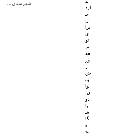
د
شهرستان...
ارد
بی
ل
برا
ی
تو
س
عه
ور
ز
ش
بان
وا
ن؛
دو
با
ش
گا
ه
تخ