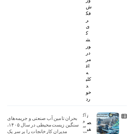
ور
ش
فک
ر
ی
ک
ش
ور
در
مر
اغ
ه
کلی
د
خو
رد
ت
آگ
بحران تامین آب صنعتی و جریمه‌های
و
ص
سنگین زیست‌محیطی در سال ۱۴۰۵،
س
فی
مدیران کارخانجات را بر سر یک
ت