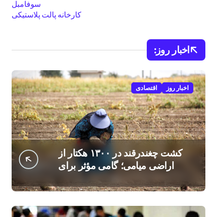
سوفامبل
کارخانه پالت پلاستیکی
اخبار روز:
اخبار روز
اقتصادی
کشت چغندرقند در ۱۳۰۰ هکتار از
اراضی میامی؛ گامی مؤثر برای
افزایش درآمد کشاورزان