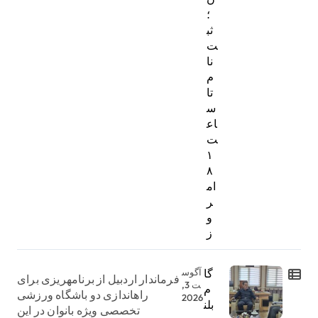
؛
ثب
ت‌
نا
م
تا
س
اع
ت
۱
۸
ام
ر
و
ز
گا
آگوس
فرماندار اردبیل از برنامهریزی برای
ت 3,
م
راهاندازی دو باشگاه ورزشی
2026
بلن
تخصصی ویژه بانوان در این