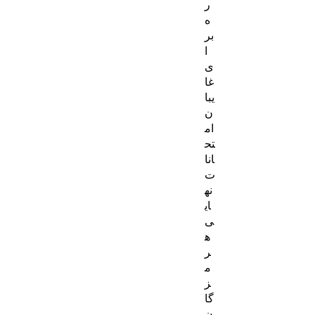
ر
ه
بر
ا
ی
غا
یبا
ن
ام
تح
انا
ت
نه
ای
ی
ه
ر
م
ز
گا
ن