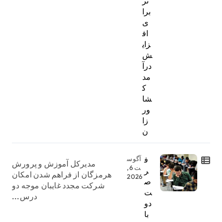
ثر
برا
ی
اف
زای
ش
درآ
مد
ک
شا
ور
زا
ن
ف
آگوس
مدیرکل آموزش و پرورش
ت 6,
ر
هرمزگان از فراهم شدن امکان
2026
ص
شرکت مجدد غایبان موجه دو
ت
درس...
دو
با