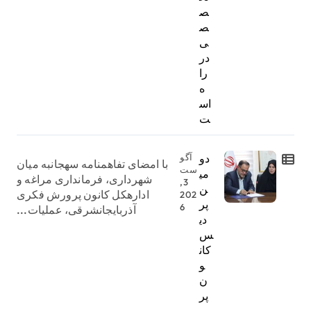
ص
ص
ی
در
را
ه
اس
ت
دو
آگو
با امضای تفاهمنامه سهجانبه میان
ست
می
شهرداری، فرمانداری مراغه و
3,
ن
ادارهکل کانون پرورش فکری
202
پر
6
آذربایجانشرقی، عملیات...
دی
س
کان
و
ن
پر