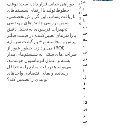
ه
2,
دوراهی حیاتی قرار داده است: توقف
پ
2
خطوط تولید یا ارتقای سیستم‌های
0
س
بازیافت پساب. این گزارش تخصصی،
2
ا
ضمن بررسی چالش‌های مهندسی
6
ب
تجهیزات فرسوده، به تحلیل دقیق
ص
پارامترهای تعیین‌کننده در قیمت فیلتر
نع
پرس و محاسبه نرخ بازگشت سرمایه
ت
(ROI) می‌پردازد. چطور عبور از
ی
طراحی‌های سنتی به سیستم‌های مدار
در
بسته و اعمال اتوماسیون هوشمند،
س
می‌تواند هدررفت منابع را به حداقل
ا
رسانده و بقای اقتصادی واحدهای
ل
تولیدی را تضمین کند؟
۱
۴
۰
۵؛
بر
ر
س
ی