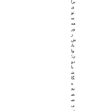
برا
ی
تو
س
عه
ور
ز
ش
بان
وا
ن؛
دو
با
ش
گا
ه
تخ
ص
ص
ی
در