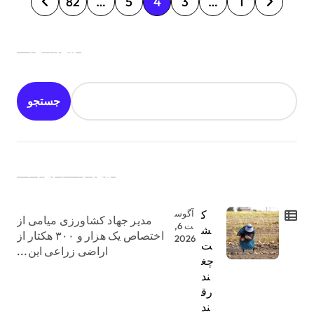
82
…
5
4
3
…
1
ف
ح
جستجو
ه‌
ب
جستجو
ن
د
ی
جدیدترین اخبار:
ن
و
ک
آگوس
مدیر جهاد کشاورزی میامی از
ش
ت 6,
ش
اختصاص یک هزار و ۳۰۰ هکتار از
2026
ت
ت
اراضی زراعی این...
چغ
ه‌
ند
رق
ه
ند