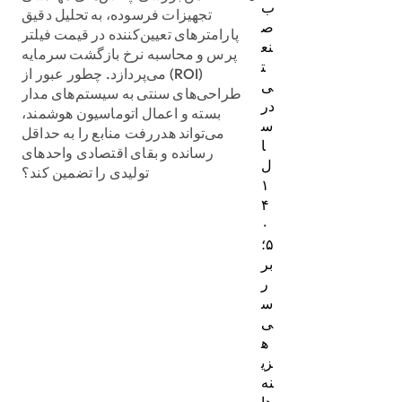
ب
تجهیزات فرسوده، به تحلیل دقیق
ص
پارامترهای تعیین‌کننده در قیمت فیلتر
نع
پرس و محاسبه نرخ بازگشت سرمایه
ت
(ROI) می‌پردازد. چطور عبور از
ی
طراحی‌های سنتی به سیستم‌های مدار
در
بسته و اعمال اتوماسیون هوشمند،
س
می‌تواند هدررفت منابع را به حداقل
ا
رسانده و بقای اقتصادی واحدهای
ل
تولیدی را تضمین کند؟
۱
۴
۰
۵؛
بر
ر
س
ی
ه
زی
نه‌
ها