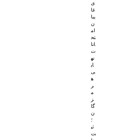
ی
غا
یبا
ن
ام
تح
انا
ت
نه
ای
ی
ه
ر
م
ز
گا
ن
؛
ثب
ت‌