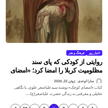
اخبار روز
فرهنگ و هنر
روایتی از کودکی که پای سند
مظلومیت کربلا را امضا کرد؛ «امضای
کوچک» به دنبال پاسخ این پرسش
سارا اوحدی
ژوئن 22, 2026
است که علیاصغر چگونه علیاصغر شد
کتاب «امضای کوچک» نوشته سیدعلیاصغر علوی، با نگاهی
تحلیلی و معرفتی به زندگی حضرت علیاصغر(ع)،...
ص