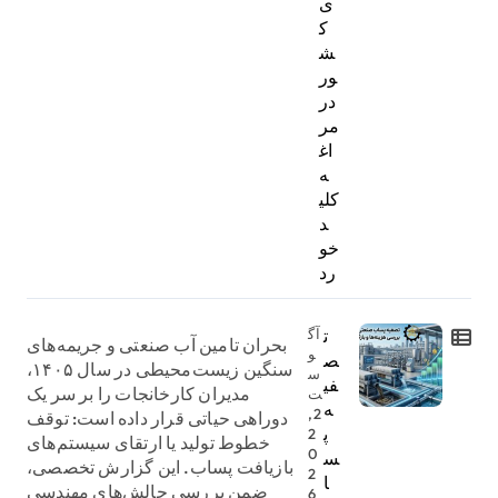
ی
ک
ش
ور
در
مر
اغ
ه
کلی
د
خو
رد
ت
آگ
بحران تامین آب صنعتی و جریمه‌های
و
ص
سنگین زیست‌محیطی در سال ۱۴۰۵،
س
فی
مدیران کارخانجات را بر سر یک
ت
ه
2,
دوراهی حیاتی قرار داده است: توقف
پ
2
خطوط تولید یا ارتقای سیستم‌های
0
س
بازیافت پساب. این گزارش تخصصی،
2
ا
ضمن بررسی چالش‌های مهندسی
6