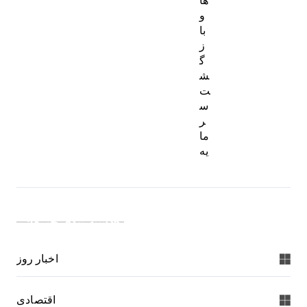
و
با
ز
گ
ش
ت
س
ر
ما
یه
دسته بندی خبرها:
اخبار روز
اقتصادی