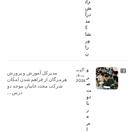
زای
ش
درآ
مد
ک
شا
ور
زا
ن
ف
آگوس
مدیرکل آموزش و پرورش
ت 6,
ر
هرمزگان از فراهم شدن امکان
2026
ص
شرکت مجدد غایبان موجه دو
ت
درس...
دو
با
ر
ه
بر
ا