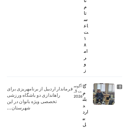
نا
م
تا
س
اع
ت
۱
۸
ام
ر
و
ز
گا
آگوس
فرماندار اردبیل از برنامهریزی برای
ت 3,
م
راهاندازی دو باشگاه ورزشی
2026
بلن
تخصصی ویژه بانوان در این
د
شهرستان...
ارد
بی
ل