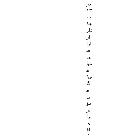
ا
در
۱۳
۰۰
هک
تار
از
ارا
ض
ی
میا
م
ی؛
گا
م
ی
مؤ
ثر
برا
ی
اف