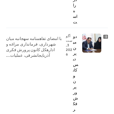
را
ه
اس
ت
دو
آگو
با امضای تفاهمنامه سهجانبه میان
ست
می
شهرداری، فرمانداری مراغه و
3,
ن
ادارهکل کانون پرورش فکری
202
پر
6
آذربایجانشرقی، عملیات...
دی
س
کان
و
ن
پر
ور
ش
فک
ر