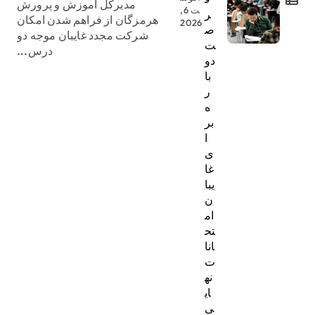
مدیرکل آموزش و پرورش
ت 6,
ر
هرمزگان از فراهم شدن امکان
2026
ص
شرکت مجدد غایبان موجه دو
ت
درس...
دو
با
ر
ه
بر
ا
ی
غا
یبا
ن
ام
تح
انا
ت
نه
ای
ی