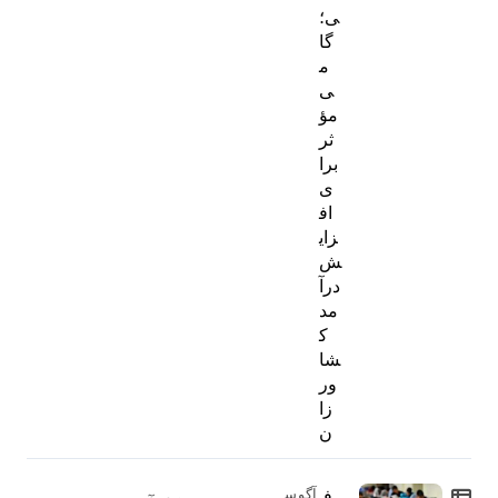
ی؛
گا
م
ی
مؤ
ثر
برا
ی
اف
زای
ش
درآ
مد
ک
شا
ور
زا
ن
ف
آگوس