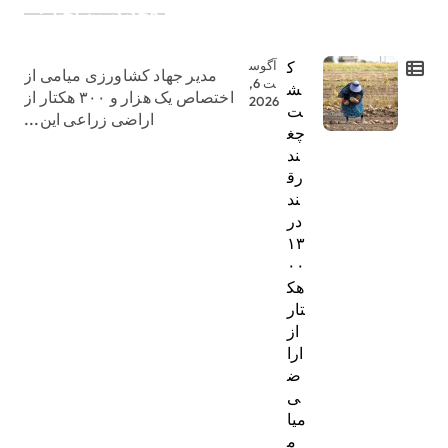
جدیدترین اخبار:
ک
آگوس
مدیر جهاد کشاورزی میامی از
ت 6,
ش
اختصاص یک هزار و ۳۰۰ هکتار از
2026
ت
اراضی زراعی این...
چغ
ند
رق
ند
در
۱۳
۰۰
هک
تار
از
ارا
ض
ی
میا
م