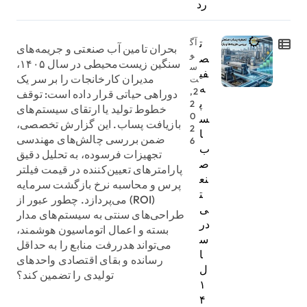
رد
ت
آگ
بحران تامین آب صنعتی و جریمه‌های
و
ص
سنگین زیست‌محیطی در سال ۱۴۰۵،
س
فی
مدیران کارخانجات را بر سر یک
ت
ه
2,
دوراهی حیاتی قرار داده است: توقف
پ
2
خطوط تولید یا ارتقای سیستم‌های
0
س
بازیافت پساب. این گزارش تخصصی،
2
ا
ضمن بررسی چالش‌های مهندسی
6
ب
تجهیزات فرسوده، به تحلیل دقیق
ص
پارامترهای تعیین‌کننده در قیمت فیلتر
نع
پرس و محاسبه نرخ بازگشت سرمایه
ت
(ROI) می‌پردازد. چطور عبور از
ی
طراحی‌های سنتی به سیستم‌های مدار
در
بسته و اعمال اتوماسیون هوشمند،
س
می‌تواند هدررفت منابع را به حداقل
ا
رسانده و بقای اقتصادی واحدهای
ل
تولیدی را تضمین کند؟
۱
۴