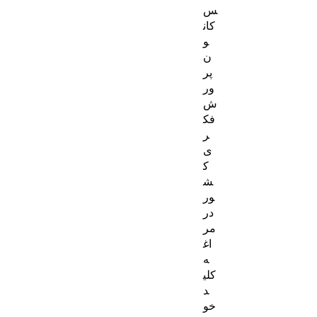
س
کان
و
ن
پر
ور
ش
فک
ر
ی
ک
ش
ور
در
مر
اغ
ه
کلی
د
خو