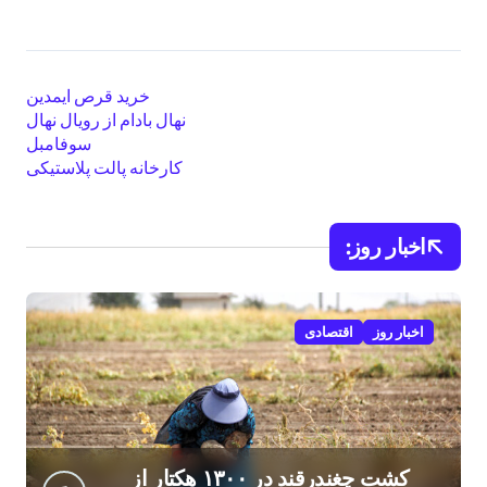
خرید قرص ایمدین
نهال بادام از رویال نهال
سوفامبل
کارخانه پالت پلاستیکی
اخبار روز:
اخبار روز
اقتصادی
کشت چغندرقند در ۱۳۰۰ هکتار از