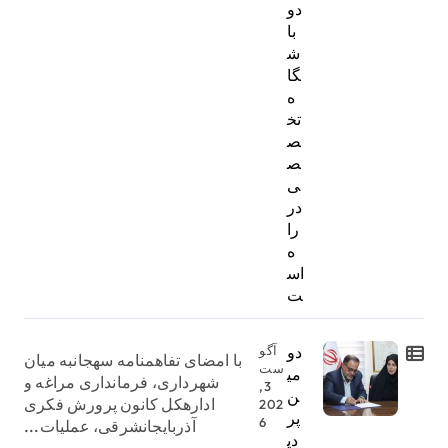
دو
با
ش
گا
ه
تخ
ص
ص
ی
در
را
ه
اس
ت
دو
آگو
با امضای تفاهمنامه سهجانبه میان
ست
می
شهرداری، فرمانداری مراغه و
3,
ن
ادارهکل کانون پرورش فکری
202
پر
6
آذربایجانشرقی، عملیات...
دی