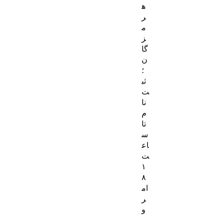
ه
ر
م
ز
گا
ن
؛
ثب
ت‌
نا
م
تا
س
اع
ت
۱
۸
ام
ر
و