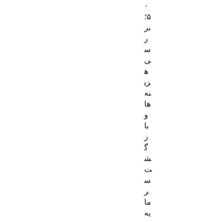
۰
۵؛
بر
ر
س
ی
ه
زی
نه‌
ها
و
با
ز
گ
ش
ت
س
ر
ما
یه