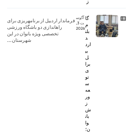
ز
گا
آگوس
فرماندار اردبیل از برنامهریزی برای
ت 3,
م
راهاندازی دو باشگاه ورزشی
2026
بلن
تخصصی ویژه بانوان در این
د
شهرستان...
ارد
بی
ل
برا
ی
تو
س
عه
ور
ز
ش
بان
وا
ن؛