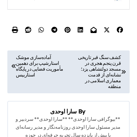
ر
کشف سنگ قبر تاریخی
آماده‌سازی موشک
قرن پنجم هجری در
استارشیپ برای دهمین
ا
مسجد دولتشاهی یزد؛
مأموریت فضایی در پایگاه
ه
نشانه‌ای از قدمت
استاربیس
معماری اسلامی در
ب
منطقه
ر
ی
By
سارا اوحدی
ن
**بیوگرافی سارا اوحدی** **سارا اوحدی** سردبیر و
و
مدیر مسئول سارا اوحدی روزنامه‌نگار و مدیر رسانه‌ای
ش
با بیش از پانزده سال تجربه حرفه‌ای در حوزه