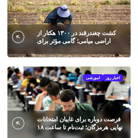
کشت چغندرقند در ۱۳۰۰ هکتار از
اراضی میامی؛ گامی مؤثر برای
افزایش درآمد کشاورزان
اخبار روز
اموزشی
فرصت دوباره برای غایبان امتحانات
نهایی هرمزگان؛ ثبت‌نام تا ساعت ۱۸
امروز