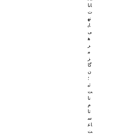
انا
ت
نه
ای
ی
ه
ر
م
ز
گا
ن
؛
ثب
ت‌
نا
م
تا
س
اع
ت