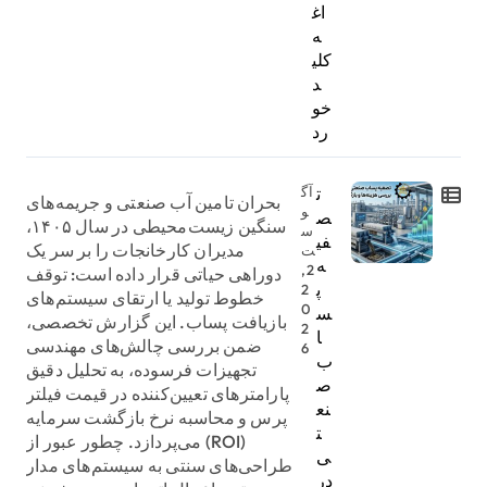
اغ
ه
کلی
د
خو
رد
ت
آگ
بحران تامین آب صنعتی و جریمه‌های
و
ص
سنگین زیست‌محیطی در سال ۱۴۰۵،
س
فی
مدیران کارخانجات را بر سر یک
ت
ه
2,
دوراهی حیاتی قرار داده است: توقف
پ
2
خطوط تولید یا ارتقای سیستم‌های
0
س
بازیافت پساب. این گزارش تخصصی،
2
ا
ضمن بررسی چالش‌های مهندسی
6
ب
تجهیزات فرسوده، به تحلیل دقیق
ص
پارامترهای تعیین‌کننده در قیمت فیلتر
نع
پرس و محاسبه نرخ بازگشت سرمایه
ت
(ROI) می‌پردازد. چطور عبور از
ی
طراحی‌های سنتی به سیستم‌های مدار
در