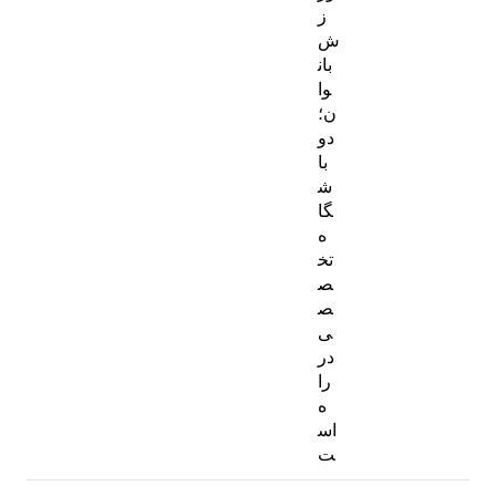
ز
ش
بان
وا
ن؛
دو
با
ش
گا
ه
تخ
ص
ص
ی
در
را
ه
اس
ت