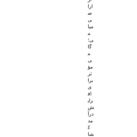
ارا
ض
ی
میا
م
ی؛
گا
م
ی
مؤ
ثر
برا
ی
اف
زای
ش
درآ
مد
ک
شا