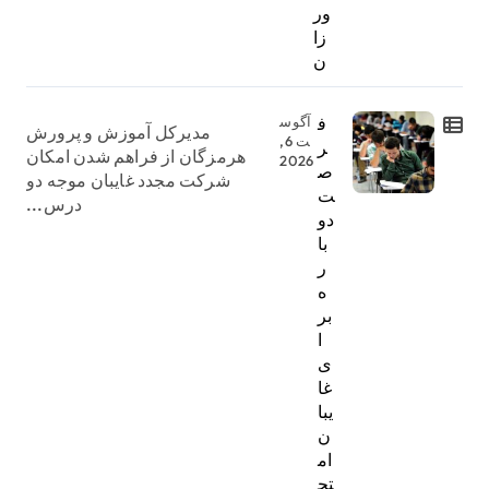
ور
زا
ن
ف
آگوس
مدیرکل آموزش و پرورش
ت 6,
ر
هرمزگان از فراهم شدن امکان
2026
ص
شرکت مجدد غایبان موجه دو
ت
درس...
دو
با
ر
ه
بر
ا
ی
غا
یبا
ن
ام
تح