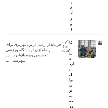
۱
۸
ام
ر
و
ز
گا
آگوس
فرماندار اردبیل از برنامهریزی برای
ت 3,
م
راهاندازی دو باشگاه ورزشی
2026
بلن
تخصصی ویژه بانوان در این
د
شهرستان...
ارد
بی
ل
برا
ی
تو
س
عه
ور