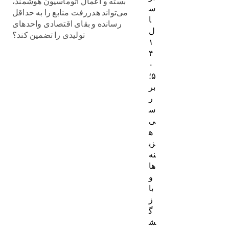
بسته و اعمال اتوماسیون هوشمند،
س
می‌تواند هدررفت منابع را به حداقل
ا
رسانده و بقای اقتصادی واحدهای
ل
تولیدی را تضمین کند؟
۱
۴
۰
۵؛
بر
ر
س
ی
ه
زی
نه‌
ها
و
با
ز
گ
ش