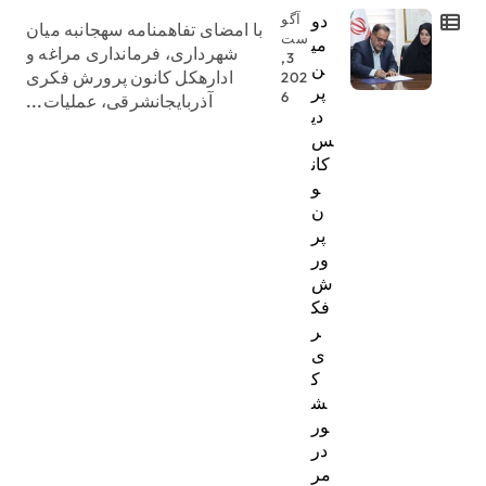
دو
آگو
با امضای تفاهمنامه سهجانبه میان
ست
می
شهرداری، فرمانداری مراغه و
3,
ن
ادارهکل کانون پرورش فکری
202
پر
6
آذربایجانشرقی، عملیات...
دی
س
کان
و
ن
پر
ور
ش
فک
ر
ی
ک
ش
ور
در
مر