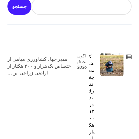
جستجو
جدیدترین اخبار:
ک
آگوس
مدیر جهاد کشاورزی میامی از
ت 6,
ش
اختصاص یک هزار و ۳۰۰ هکتار از
2026
ت
اراضی زراعی این...
چغ
ند
رق
ند
در
۱۳
۰۰
هک
تار
از