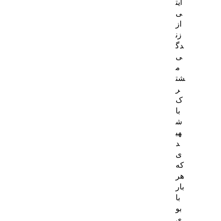
ایت
ی
از
زن
دگ
ی
م
شت
ر
ک
با
ش
هی
د
ی
که
هر
بار
با
بو
ی