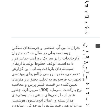
مر
اغ
ه
کلی
د
خو
رد
ت
آگ
بحران تامین آب صنعتی و جریمه‌های سنگین
و
ص
زیست‌محیطی در سال ۱۴۰۵، مدیران
س
فی
کارخانجات را بر سر یک دوراهی حیاتی قرار
ت
ه
2,
داده است: توقف خطوط تولید یا ارتقای
پ
2
سیستم‌های بازیافت پساب. این گزارش
0
س
تخصصی، ضمن بررسی چالش‌های مهندسی
2
ا
تجهیزات فرسوده، به تحلیل دقیق پارامترهای
6
ب
تعیین‌کننده در قیمت فیلتر پرس و محاسبه
ص
نرخ بازگشت سرمایه (ROI) می‌پردازد. چطور
نع
عبور از طراحی‌های سنتی به سیستم‌های
ت
مدار بسته و اعمال اتوماسیون هوشمند،
ی
می‌تواند هدررفت منابع را به حداقل رسانده و