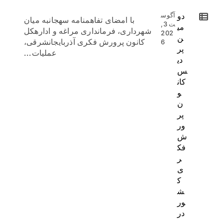
دو
آگوس
با امضای تفاهمنامه سهجانبه میان
ت 3,
می
شهرداری، فرمانداری مراغه و ادارهکل
202
ن
کانون پرورش فکری آذربایجانشرقی،
6
پر
عملیات...
دی
س
کان
و
ن
پر
ور
ش
فک
ر
ی
ک
ش
ور
در