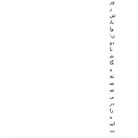
ور
ز
ش
بان
وا
ن؛
دو
با
ش
گا
ه
تخ
ص
ص
ی
در
را
ه
اس
ت