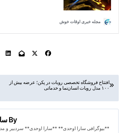
ر
افتتاح فروشگاه تخصصی روبات در پکن؛ عرضه بیش از
۱۰۰ مدل روبات انسان‌نما و خدماتی
ا
ه
ب
By
سار
ر
**بیوگرافی سارا اوحدی** **سارا اوحدی** سردبیر و مدیر