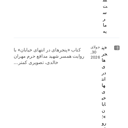
ت
س
ر
ما
یه
«پن
جولای
کتاب «پنجرهای در انتهای خیابان» با
30,
جر
روایت همسر شهید مدافع حرم مهران
2026
ها
خالدی، تصویری کمتر...
ی
در
انت
ها
ی
خی
ابا
ن
»؛
رو