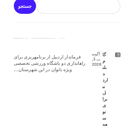
جستجو
جدیدترین اخبار:
گا
آگوس
فرماندار اردبیل از برنامهریزی برای
ت 3,
م
راهاندازی دو باشگاه ورزشی تخصصی
2026
بلن
ویژه بانوان در این شهرستان...
د
ارد
بی
ل
برا
ی
تو
س
عه