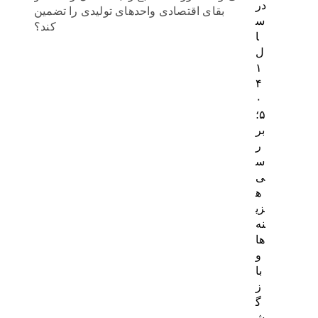
در
بقای اقتصادی واحدهای تولیدی را تضمین
س
کند؟
ا
ل
۱
۴
۰
۵؛
بر
ر
س
ی
ه
زی
نه‌
ها
و
با
ز
گ
ش