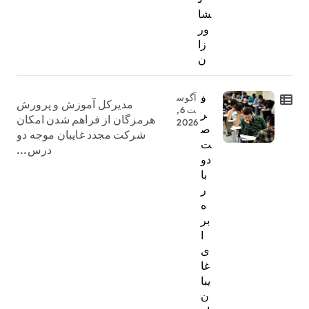
شا
ور
زا
ن
ف
آگوس
مدیرکل آموزش و پرورش
ت 6,
ر
هرمزگان از فراهم شدن امکان
2026
ص
شرکت مجدد غایبان موجه دو
ت
درس...
دو
با
ر
ه
بر
ا
ی
غا
یبا
ن