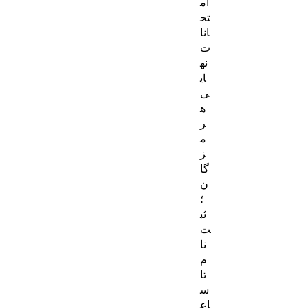
ام
تح
انا
ت
نه
ای
ی
ه
ر
م
ز
گا
ن
؛
ثب
ت‌
نا
م
تا
س
اع