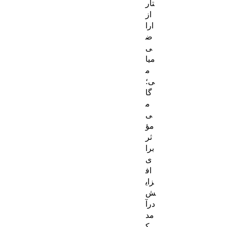
تار
از
ارا
ض
ی
میا
م
ی؛
گا
م
ی
مؤ
ثر
برا
ی
اف
زای
ش
درآ
مد
ک