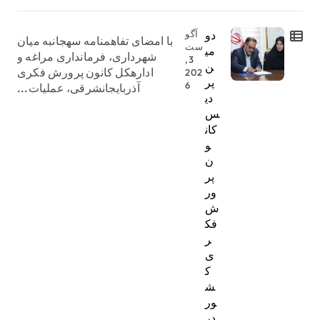
دو
آگو
با امضای تفاهمنامه سهجانبه میان
ست
می
شهرداری، فرمانداری مراغه و
3,
ن
ادارهکل کانون پرورش فکری
202
پر
6
آذربایجانشرقی، عملیات...
دی
س
کان
و
ن
پر
ور
ش
فک
ر
ی
ک
ش
ور
در