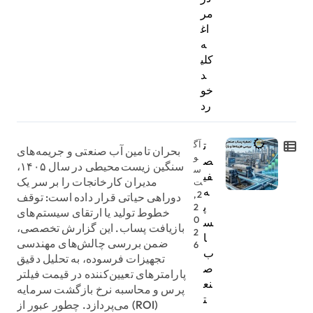
مر
اغ
ه
کلی
د
خو
رد
ت
آگ
بحران تامین آب صنعتی و جریمه‌های
و
ص
سنگین زیست‌محیطی در سال ۱۴۰۵،
س
فی
مدیران کارخانجات را بر سر یک
ت
ه
2,
دوراهی حیاتی قرار داده است: توقف
پ
2
خطوط تولید یا ارتقای سیستم‌های
0
س
بازیافت پساب. این گزارش تخصصی،
2
ا
ضمن بررسی چالش‌های مهندسی
6
ب
تجهیزات فرسوده، به تحلیل دقیق
ص
پارامترهای تعیین‌کننده در قیمت فیلتر
نع
پرس و محاسبه نرخ بازگشت سرمایه
ت
(ROI) می‌پردازد. چطور عبور از