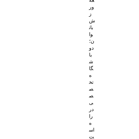
ور
ز
ش
بان
وا
ن؛
دو
با
ش
گا
ه
تخ
ص
ص
ی
در
را
ه
اس
ت