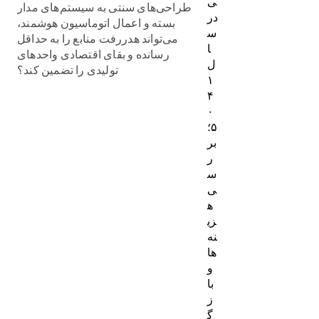
ی
طراحی‌های سنتی به سیستم‌های مدار
در
بسته و اعمال اتوماسیون هوشمند،
س
می‌تواند هدررفت منابع را به حداقل
ا
رسانده و بقای اقتصادی واحدهای
ل
تولیدی را تضمین کند؟
۱
۴
۰
۵؛
بر
ر
س
ی
ه
زی
نه‌
ها
و
با
ز
گ