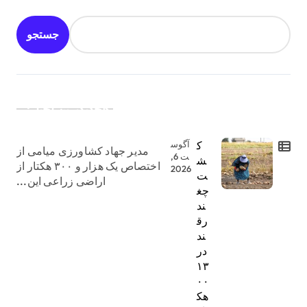
جستجو
جدیدترین اخبار:
ک
آگوس
مدیر جهاد کشاورزی میامی از
ت 6,
ش
اختصاص یک هزار و ۳۰۰ هکتار از
2026
ت
اراضی زراعی این...
چغ
ند
رق
ند
در
۱۳
۰۰
هک