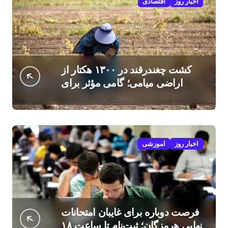
اخبار روز
اقتصادی
کشت چغندرقند در ۱۳۰۰ هکتار از
اراضی میامی؛ گامی مؤثر برای
افزایش درآمد کشاورزان
اخبار روز
اموزشی
فرصت دوباره برای غایبان امتحانات
نهایی هرمزگان؛ ثبت‌نام تا ساعت ۱۸