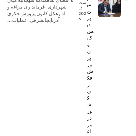
ست
می
شهرداری، فرمانداری مراغه و
3,
ن
ادارهکل کانون پرورش فکری
202
پر
6
آذربایجانشرقی، عملیات...
دی
س
کان
و
ن
پر
ور
ش
فک
ر
ی
ک
ش
ور
در
مر
اغ