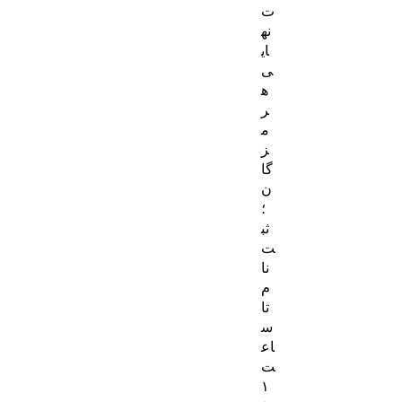
ت
نه
ای
ی
ه
ر
م
ز
گا
ن
؛
ثب
ت‌
نا
م
تا
س
اع
ت
۱