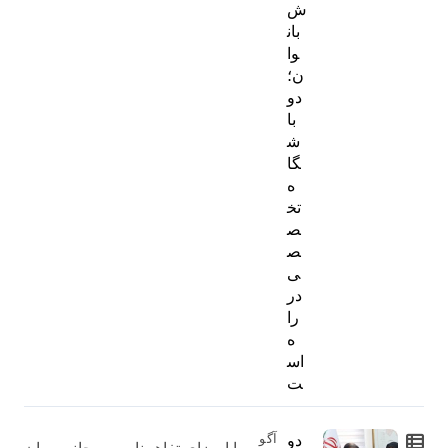
ش
بان
وا
ن؛
دو
با
ش
گا
ه
تخ
ص
ص
ی
در
را
ه
اس
ت
دو
آگو
با امضای تفاهمنامه سهجانبه میان