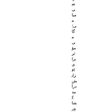
ض
ی
میا
م
ی؛
گا
م
ی
مؤ
ثر
برا
ی
اف
زای
ش
درآ
مد
ک
شا
ور