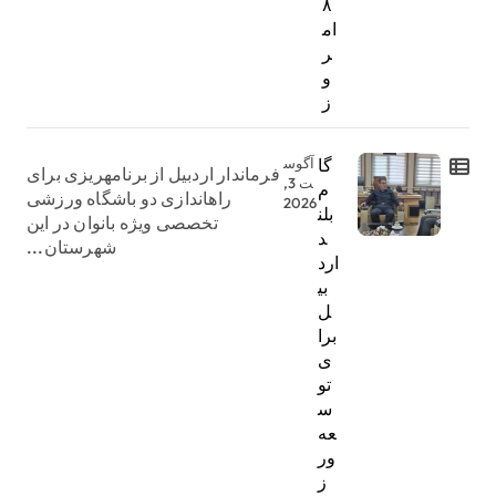
۸
ام
ر
و
ز
گا
آگوس
فرماندار اردبیل از برنامهریزی برای
ت 3,
م
راهاندازی دو باشگاه ورزشی
2026
بلن
تخصصی ویژه بانوان در این
د
شهرستان...
ارد
بی
ل
برا
ی
تو
س
عه
ور
ز