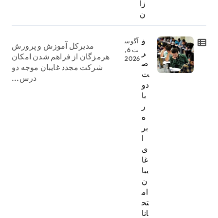
زا
ن
ف
آگوس
مدیرکل آموزش و پرورش
ت 6,
ر
هرمزگان از فراهم شدن امکان
2026
ص
شرکت مجدد غایبان موجه دو
ت
درس...
دو
با
ر
ه
بر
ا
ی
غا
یبا
ن
ام
تح
انا