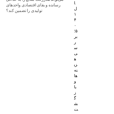
ا
رسانده و بقای اقتصادی واحدهای
ل
تولیدی را تضمین کند؟
۱
۴
۰
۵؛
بر
ر
س
ی
ه
زی
نه‌
ها
و
با
ز
گ
ش
ت