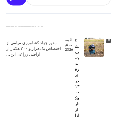
جدیدترین اخبار:
ک
آگوس
مدیر جهاد کشاورزی میامی از
ت 6,
ش
اختصاص یک هزار و ۳۰۰ هکتار از
2026
ت
اراضی زراعی این...
چغ
ند
رق
ند
در
۱۳
۰۰
هک
تار
از
ارا