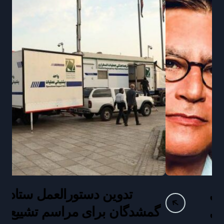
تدوین دستورالعمل ستاد
ر
گمشدگان برای مراسم تشییع
م