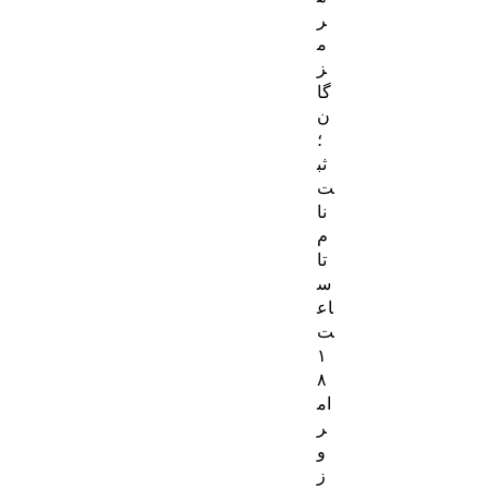
ر
م
ز
گا
ن
؛
ثب
ت‌
نا
م
تا
س
اع
ت
۱
۸
ام
ر
و
ز