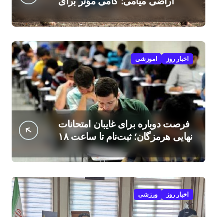
اراضی میامی؛ گامی مؤثر برای
افزایش درآمد کشاورزان
اخبار روز
اموزشی
فرصت دوباره برای غایبان امتحانات
نهایی هرمزگان؛ ثبت‌نام تا ساعت ۱۸
امروز
اخبار روز
ورزشی