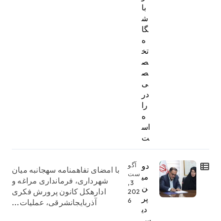
با
ش
گا
ه
تخ
ص
ص
ی
در
را
ه
اس
ت
دو
آگو
با امضای تفاهمنامه سهجانبه میان
ست
می
شهرداری، فرمانداری مراغه و
3,
ن
ادارهکل کانون پرورش فکری
202
پر
6
آذربایجانشرقی، عملیات...
دی
س