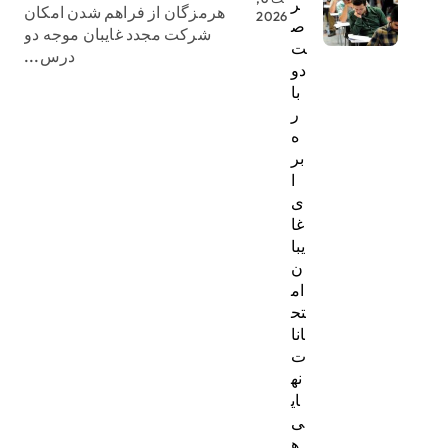
ر
هرمزگان از فراهم شدن امکان
2026
ص
شرکت مجدد غایبان موجه دو
ت
درس...
دو
با
ر
ه
بر
ا
ی
غا
یبا
ن
ام
تح
انا
ت
نه
ای
ی
ه