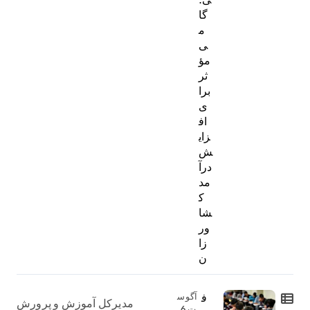
گا
م
ی
مؤ
ثر
برا
ی
اف
زای
ش
درآ
مد
ک
شا
ور
زا
ن
ف
آگوس
مدیرکل آموزش و پرورش
ت 6,