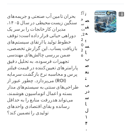
ت
آگ
بحران تامین آب صنعتی و جریمه‌های
و
ص
سنگین زیست‌محیطی در سال ۱۴۰۵،
س
فی
مدیران کارخانجات را بر سر یک
ت
ه
2,
دوراهی حیاتی قرار داده است: توقف
پ
2
خطوط تولید یا ارتقای سیستم‌های
0
س
بازیافت پساب. این گزارش تخصصی،
2
ا
ضمن بررسی چالش‌های مهندسی
6
ب
تجهیزات فرسوده، به تحلیل دقیق
ص
پارامترهای تعیین‌کننده در قیمت فیلتر
نع
پرس و محاسبه نرخ بازگشت سرمایه
ت
(ROI) می‌پردازد. چطور عبور از
ی
طراحی‌های سنتی به سیستم‌های مدار
در
بسته و اعمال اتوماسیون هوشمند،
س
می‌تواند هدررفت منابع را به حداقل
ا
رسانده و بقای اقتصادی واحدهای
ل
تولیدی را تضمین کند؟
۱
۴
۰