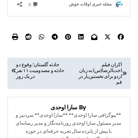
ر
اکران فیلم
حادثه گلستان؛ وقوع دو
اخت‌الرضا(س) به زبان
حادثه و مصدومیت ۱۱ نفر
ا
اردو برای نخستین‌بار در
در یک روز
ه
قم
ب
ر
By
سارا اوحدی
ی
**بیوگرافی سارا اوحدی** **سارا اوحدی** سردبیر و
ن
مدیر مسئول سارا اوحدی روزنامه‌نگار و مدیر رسانه‌ای
با بیش از پانزده سال تجربه حرفه‌ای در حوزه
و