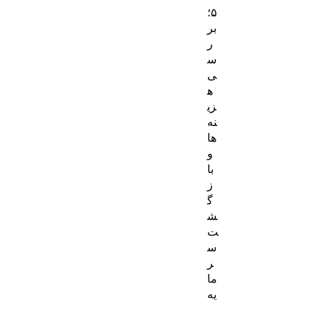
۵؛
بر
ر
س
ی
ه
زی
نه‌
ها
و
با
ز
گ
ش
ت
س
ر
ما
یه