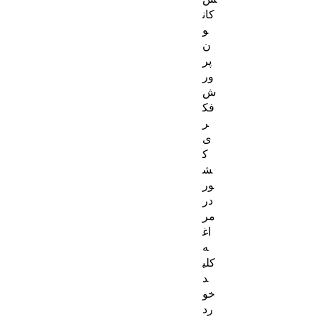
کان
و
ن
پر
ور
ش
فک
ر
ی
ک
ش
ور
در
مر
اغ
ه
کلی
د
خو
رد