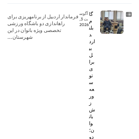
گا
آگوس
فرماندار اردبیل از برنامهریزی برای
ت 3,
م
راهاندازی دو باشگاه ورزشی
2026
بلن
تخصصی ویژه بانوان در این
د
شهرستان...
ارد
بی
ل
برا
ی
تو
س
عه
ور
ز
ش
بان
وا
ن؛
دو