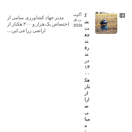
ک
آگوس
مدیر جهاد کشاورزی میامی از
ت 6,
ش
اختصاص یک هزار و ۳۰۰ هکتار از
2026
ت
اراضی زراعی این...
چغ
ند
رق
ند
در
۱۳
۰۰
هک
تار
از
ارا
ض
ی
میا
م
ی؛