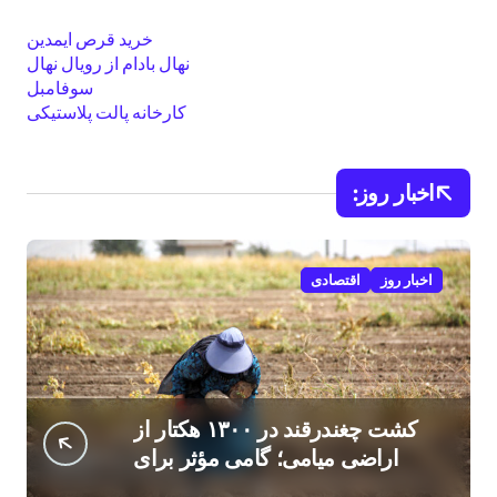
خرید قرص ایمدین
نهال بادام از رویال نهال
سوفامبل
کارخانه پالت پلاستیکی
اخبار روز:
اخبار روز
اقتصادی
کشت چغندرقند در ۱۳۰۰ هکتار از
اراضی میامی؛ گامی مؤثر برای
افزایش درآمد کشاورزان