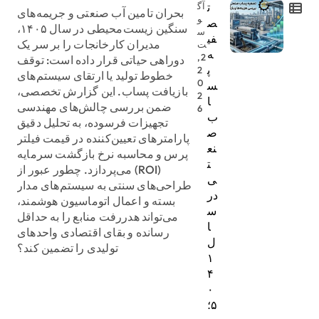
ت
آگ
بحران تامین آب صنعتی و جریمه‌های
و
ص
سنگین زیست‌محیطی در سال ۱۴۰۵،
س
فی
مدیران کارخانجات را بر سر یک
ت
ه
2,
دوراهی حیاتی قرار داده است: توقف
پ
2
خطوط تولید یا ارتقای سیستم‌های
0
س
بازیافت پساب. این گزارش تخصصی،
2
ا
ضمن بررسی چالش‌های مهندسی
6
ب
تجهیزات فرسوده، به تحلیل دقیق
ص
پارامترهای تعیین‌کننده در قیمت فیلتر
نع
پرس و محاسبه نرخ بازگشت سرمایه
ت
(ROI) می‌پردازد. چطور عبور از
ی
طراحی‌های سنتی به سیستم‌های مدار
در
بسته و اعمال اتوماسیون هوشمند،
س
می‌تواند هدررفت منابع را به حداقل
ا
رسانده و بقای اقتصادی واحدهای
ل
تولیدی را تضمین کند؟
۱
۴
۰
۵؛