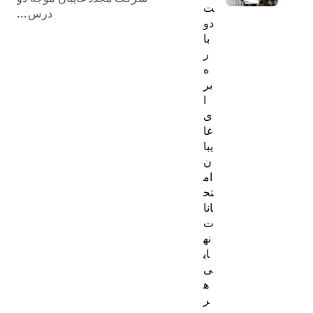
ت
درس...
دو
با
ر
ه
بر
ا
ی
غا
یبا
ن
ام
تح
انا
ت
نه
ای
ی
ه
ر