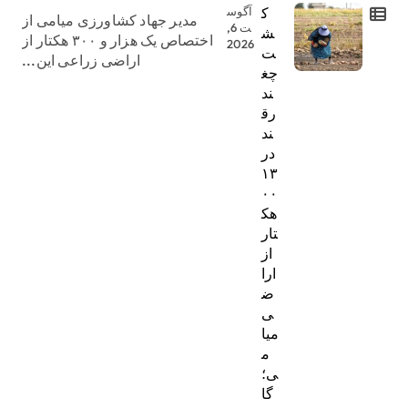
ک
آگوس
مدیر جهاد کشاورزی میامی از
ت 6,
ش
اختصاص یک هزار و ۳۰۰ هکتار از
2026
ت
اراضی زراعی این...
چغ
ند
رق
ند
در
۱۳
۰۰
هک
تار
از
ارا
ض
ی
میا
م
ی؛
گا