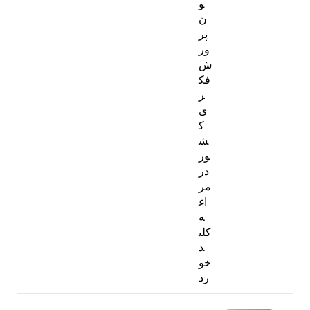
و
ن
پر
ور
ش
فک
ر
ی
ک
ش
ور
در
مر
اغ
ه
کلی
د
خو
رد