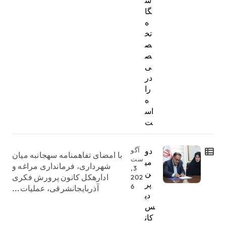
ش
گا
ه
تخ
ص
ص
ی
در
را
ه
اس
ت
دو
آگو
با امضای تفاهمنامه سهجانبه میان
ست
می
شهرداری، فرمانداری مراغه و
3,
ن
ادارهکل کانون پرورش فکری
202
پر
6
آذربایجانشرقی، عملیات...
دی
س
کان