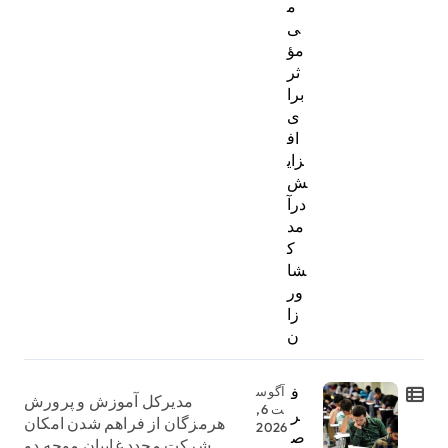
م
ی
مؤ
ثر
برا
ی
اف
زای
ش
درآ
مد
ک
شا
ور
زا
ن
ف
آگوس
مدیرکل آموزش و پرورش
ت 6,
ر
هرمزگان از فراهم شدن امکان
2026
ص
شرکت مجدد غایبان موجه دو