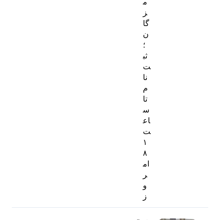
م
ز
گا
ن
؛
ثب
ت‌
نا
م
تا
س
اع
ت
۱
۸
ام
ر
و
ز