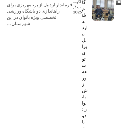
گا
آگوس
فرماندار اردبیل از برنامهریزی برای
ت 3,
م
راهاندازی دو باشگاه ورزشی
2026
بلن
تخصصی ویژه بانوان در این
د
شهرستان...
ارد
بی
ل
برا
ی
تو
س
عه
ور
ز
ش
بان
وا
ن؛
دو
با