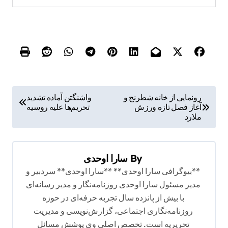
ر
رونمایی از خانه شطرنج و
واشنگتن آماده تشدید
آغاز فصل تازه ورزش
تحریم‌ها علیه روسیه
ا
ملارد
ه
ب
By
سارا اوحدی
ر
**بیوگرافی سارا اوحدی** **سارا اوحدی** سردبیر و
ی
مدیر مسئول سارا اوحدی روزنامه‌نگار و مدیر رسانه‌ای
ن
با بیش از پانزده سال تجربه حرفه‌ای در حوزه
و
روزنامه‌نگاری اجتماعی، گزارش‌نویسی و مدیریت
تحریریه است. تخصص اصلی وی پوشش مسائل