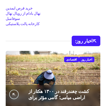
خرید قرص ایمدین
نهال بادام از رویال نهال
سوفامبل
کارخانه پالت پلاستیکی
اخبار روز:
اخبار روز
اقتصادی
کشت چغندرقند در ۱۳۰۰ هکتار از
اراضی میامی؛ گامی مؤثر برای
افزایش درآمد کشاورزان