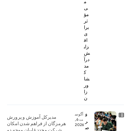
م
ی
مؤ
ثر
برا
ی
اف
زای
ش
درآ
مد
ک
شا
ور
زا
ن
ف
آگوس
مدیرکل آموزش و پرورش
ت 6,
ر
هرمزگان از فراهم شدن امکان
2026
ص
شرکت مجدد غایبان موجه دو