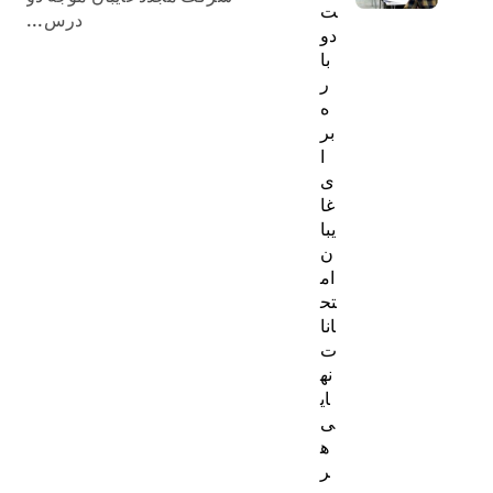
ت
درس...
دو
با
ر
ه
بر
ا
ی
غا
یبا
ن
ام
تح
انا
ت
نه
ای
ی
ه
ر