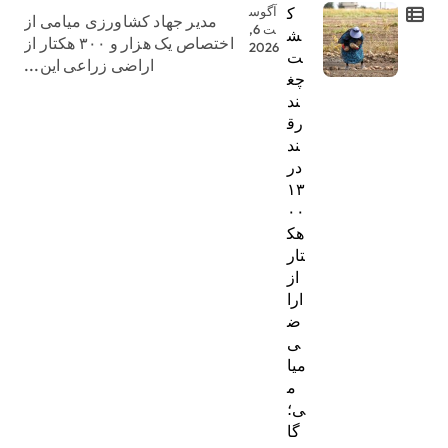
ک
آگوس
مدیر جهاد کشاورزی میامی از
ت 6,
ش
اختصاص یک هزار و ۳۰۰ هکتار از
2026
ت
اراضی زراعی این...
چغ
ند
رق
ند
در
۱۳
۰۰
هک
تار
از
ارا
ض
ی
میا
م
ی؛
گا