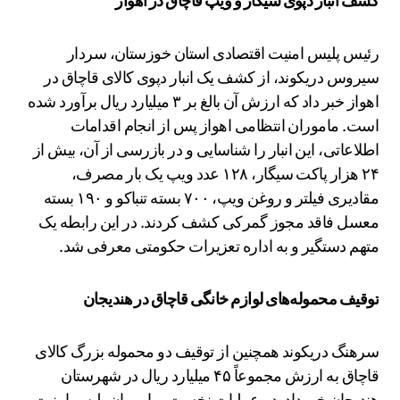
کشف انبار دپوی سیگار و ویپ قاچاق در اهواز
رئیس پلیس امنیت اقتصادی استان خوزستان، سردار
سیروس دریکوند، از کشف یک انبار دپوی کالای قاچاق در
اهواز خبر داد که ارزش آن بالغ بر ۳ میلیارد ریال برآورد شده
است. ماموران انتظامی اهواز پس از انجام اقدامات
اطلاعاتی، این انبار را شناسایی و در بازرسی از آن، بیش از
۲۴ هزار پاکت سیگار، ۱۲۸ عدد ویپ یک بار مصرف،
مقادیری فیلتر و روغن ویپ، ۷۰۰ بسته تنباکو و ۱۹۰ بسته
معسل فاقد مجوز گمرکی کشف کردند. در این رابطه یک
متهم دستگیر و به اداره تعزیرات حکومتی معرفی شد.
توقیف محموله‌های لوازم خانگی قاچاق در هندیجان
سرهنگ دریکوند همچنین از توقیف دو محموله بزرگ کالای
قاچاق به ارزش مجموعاً ۴۵ میلیارد ریال در شهرستان
هندیجان خبر داد. در عملیات نخست، ماموران پلیس امنیت