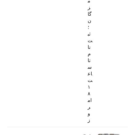
م
ز
گا
ن
؛
ثب
ت‌
نا
م
تا
س
اع
ت
۱
۸
ام
ر
و
ز