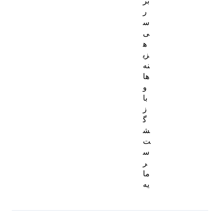
بر
ر
س
ی
ه
زی
نه‌
ها
و
با
ز
گ
ش
ت
س
ر
ما
یه