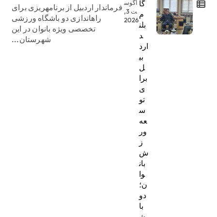
گا
آگوس
فرماندار اردبیل از برنامهریزی برای
ت 3,
م
راهاندازی دو باشگاه ورزشی
2026
بلن
تخصصی ویژه بانوان در این
د
شهرستان...
ارد
بی
ل
برا
ی
تو
س
عه
ور
ز
ش
بان
وا
ن؛
دو
با
ش