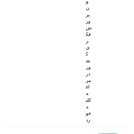
و
ن
پر
ور
ش
فک
ر
ی
ک
ش
ور
در
مر
اغ
ه
کلی
د
خو
رد