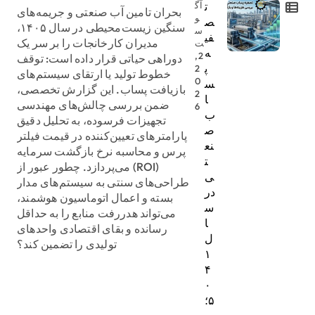
ت
آگ
بحران تامین آب صنعتی و جریمه‌های
و
ص
سنگین زیست‌محیطی در سال ۱۴۰۵،
س
فی
مدیران کارخانجات را بر سر یک
ت
ه
2,
دوراهی حیاتی قرار داده است: توقف
پ
2
خطوط تولید یا ارتقای سیستم‌های
0
س
بازیافت پساب. این گزارش تخصصی،
2
ا
ضمن بررسی چالش‌های مهندسی
6
ب
تجهیزات فرسوده، به تحلیل دقیق
ص
پارامترهای تعیین‌کننده در قیمت فیلتر
نع
پرس و محاسبه نرخ بازگشت سرمایه
ت
(ROI) می‌پردازد. چطور عبور از
ی
طراحی‌های سنتی به سیستم‌های مدار
در
بسته و اعمال اتوماسیون هوشمند،
س
می‌تواند هدررفت منابع را به حداقل
ا
رسانده و بقای اقتصادی واحدهای
ل
تولیدی را تضمین کند؟
۱
۴
۰
۵؛