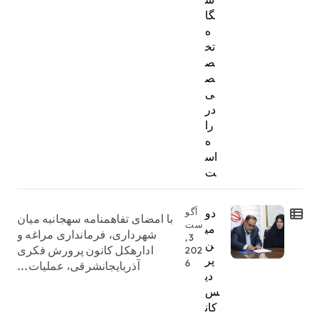
گا
ه
تخ
ص
ص
ی
در
را
ه
اس
ت
دو
آگو
با امضای تفاهمنامه سهجانبه میان
ست
می
شهرداری، فرمانداری مراغه و
3,
ن
ادارهکل کانون پرورش فکری
202
پر
6
آذربایجانشرقی، عملیات...
دی
س
کان