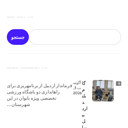
جستجو
جستجو
جدیدترین اخبار:
گا
آگوس
فرماندار اردبیل از برنامهریزی برای
ت 3,
م
راهاندازی دو باشگاه ورزشی
2026
بلن
تخصصی ویژه بانوان در این
د
شهرستان...
ارد
بی
ل
برا