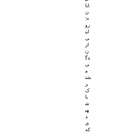
ابا
ن
»؛
رو
ایت
ی
از
زن
دگ
ی
م
شت
ر
ک
با
ش
هی
د
ی
که