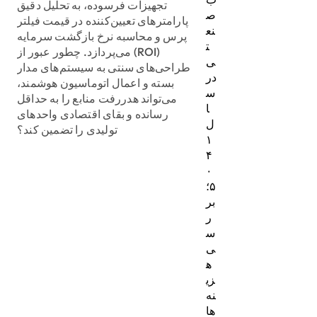
تجهیزات فرسوده، به تحلیل دقیق
ص
پارامترهای تعیین‌کننده در قیمت فیلتر
نع
پرس و محاسبه نرخ بازگشت سرمایه
ت
(ROI) می‌پردازد. چطور عبور از
ی
طراحی‌های سنتی به سیستم‌های مدار
در
بسته و اعمال اتوماسیون هوشمند،
س
می‌تواند هدررفت منابع را به حداقل
ا
رسانده و بقای اقتصادی واحدهای
ل
تولیدی را تضمین کند؟
۱
۴
۰
۵؛
بر
ر
س
ی
ه
زی
نه‌
ها