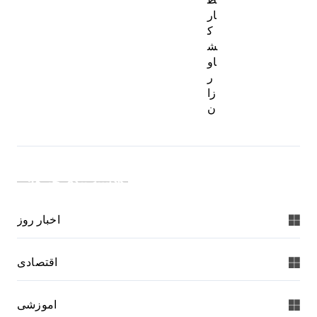
ار
ک
ش
او
ر
زا
ن
دسته بندی خبرها:
اخبار روز
اقتصادی
اموزشی