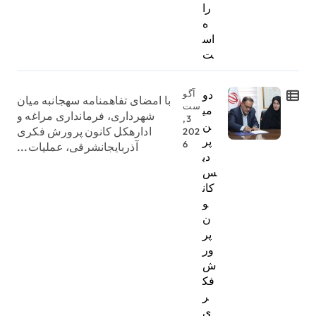
را
ه
اس
ت
دو
آگو
با امضای تفاهمنامه سهجانبه میان
ست
می
شهرداری، فرمانداری مراغه و
3,
ن
ادارهکل کانون پرورش فکری
202
پر
6
آذربایجانشرقی، عملیات...
دی
س
کان
و
ن
پر
ور
ش
فک
ر
ی