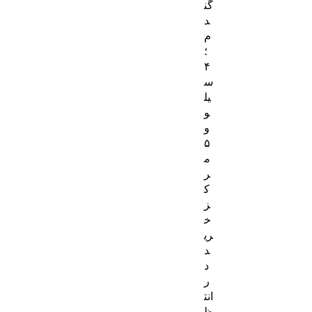
گن
د
م
؛
۴
س
یل
و
و
۵
م
ر
ک
ز
خ
ری
د
د
ر
انت
ظ