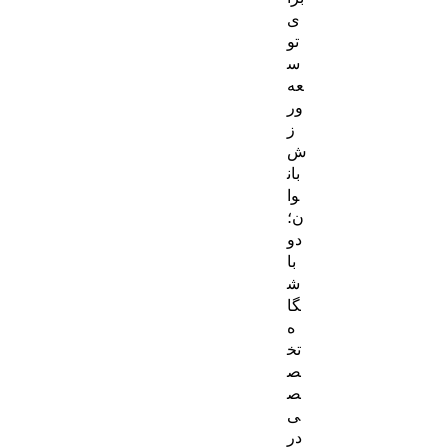
ی
تو
س
عه
ور
ز
ش
بان
وا
ن؛
دو
با
ش
گا
ه
تخ
ص
ص
ی
در