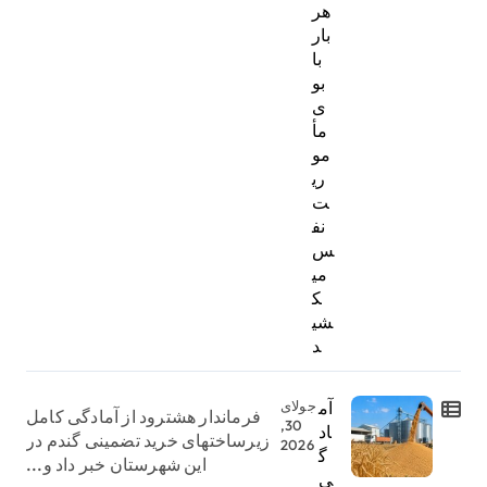
هر
بار
با
بو
ی
مأ
مو
ری
ت
نف
س
می
ک
شی
د
آم
جولای
فرماندار هشترود از آمادگی کامل
30,
اد
زیرساختهای خرید تضمینی گندم در
2026
گ
این شهرستان خبر داد و...
ی