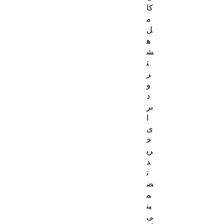
کا
م
ل
ه
ش
ت
ر
و
د
بر
ا
ی
خ
ری
د
ت
ض
م
ین
ی