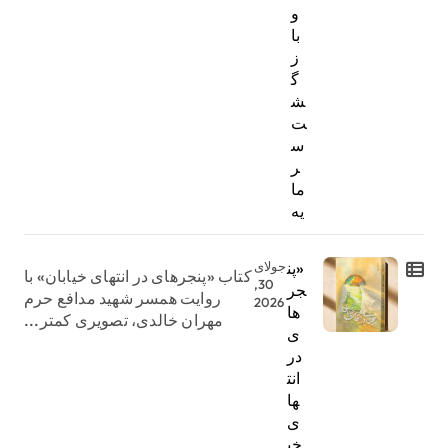
و
با
ز
گ
ش
ت
س
ر
ما
یه
«پن
جولای
کتاب «پنجرهای در انتهای خیابان» با
30,
جر
روایت همسر شهید مدافع حرم
2026
ها
مهران خالدی، تصویری کمتر...
ی
در
انت
ها
ی
خی