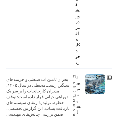
ک
ش
ور
در
مر
اغ
ه
کلی
د
خو
رد
ت
آگ
بحران تامین آب صنعتی و جریمه‌های
و
ص
سنگین زیست‌محیطی در سال ۱۴۰۵،
س
فی
مدیران کارخانجات را بر سر یک
ت
ه
2,
دوراهی حیاتی قرار داده است: توقف
پ
2
خطوط تولید یا ارتقای سیستم‌های
0
س
بازیافت پساب. این گزارش تخصصی،
2
ا
ضمن بررسی چالش‌های مهندسی
6
ب