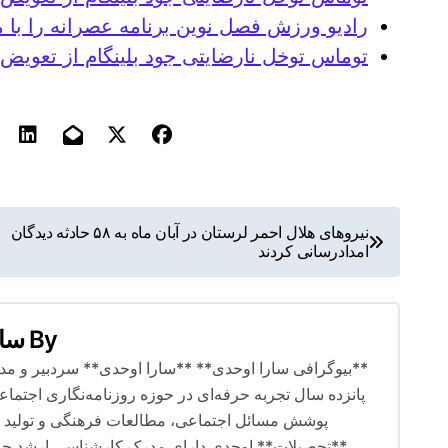
رادیو ورزش فصل نوین برنامه عصرانه را با 
توماس توخل نارضایتی جود بلینگام از تعویض
ر
نیروهای هلال احمر لرستان در آبان ماه به ۵۸ حادثه دیدگان
امدادرسانی کردند
ا
ه
By
سار
ب
**بیوگرافی سارا اوحدی** **سارا اوحدی** سردبیر و مدیر
ر
پانزده سال تجربه حرفه‌ای در حوزه روزنامه‌نگاری اجت
پوشش مسائل اجتماعی، مطالعات فرهنگی و تولید مح
ی
**تحصیلات** اوحدی دارای مدرک کارشناسی ارشد جامع