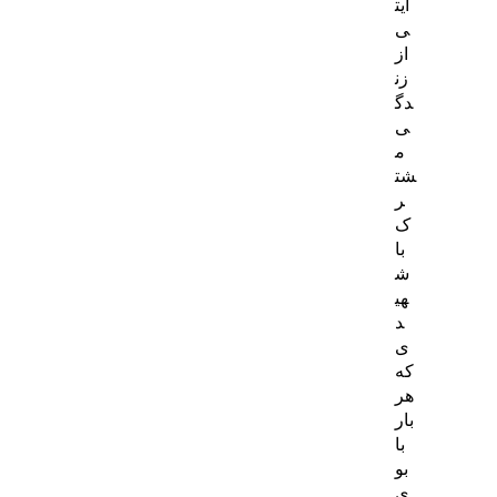
ایت
ی
از
زن
دگ
ی
م
شت
ر
ک
با
ش
هی
د
ی
که
هر
بار
با
بو
ی