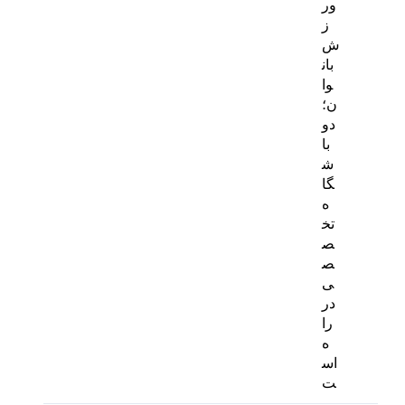
ور
ز
ش
بان
وا
ن؛
دو
با
ش
گا
ه
تخ
ص
ص
ی
در
را
ه
اس
ت