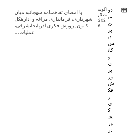
دو
آگوس
با امضای تفاهمنامه سهجانبه میان
ت 3,
می
شهرداری، فرمانداری مراغه و ادارهکل
202
ن
کانون پرورش فکری آذربایجانشرقی،
6
پر
عملیات...
دی
س
کان
و
ن
پر
ور
ش
فک
ر
ی
ک
ش
ور
در