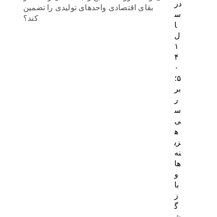
در
بقای اقتصادی واحدهای تولیدی را تضمین
س
کند؟
ا
ل
۱
۴
۰
۵؛
بر
ر
س
ی
ه
زی
نه‌
ها
و
با
ز
گ
ش