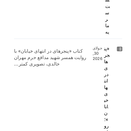
ت
س
ر
ما
یه
«پن
جولای
کتاب «پنجرهای در انتهای خیابان» با
30,
جر
روایت همسر شهید مدافع حرم مهران
2026
ها
خالدی، تصویری کمتر...
ی
در
انت
ها
ی
خی
ابا
ن
»؛
رو