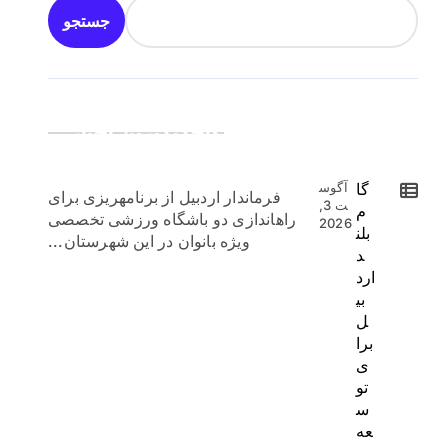
جستجو
جدیدترین اخبار:
گا
آگوس
فرماندار اردبیل از برنامهریزی برای
ت 3,
م
راهاندازی دو باشگاه ورزشی تخصصی
2026
بلن
ویژه بانوان در این شهرستان...
د
ارد
بی
ل
برا
ی
تو
س
عه