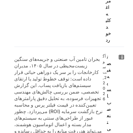
مر
اغ
ه
کلی
د
خو
رد
ت
آگ
بحران تامین آب صنعتی و جریمه‌های سنگین
و
ص
زیست‌محیطی در سال ۱۴۰۵، مدیران
س
فی
کارخانجات را بر سر یک دوراهی حیاتی قرار
ت
ه
2,
داده است: توقف خطوط تولید یا ارتقای
پ
2
سیستم‌های بازیافت پساب. این گزارش
0
س
تخصصی، ضمن بررسی چالش‌های مهندسی
2
ا
تجهیزات فرسوده، به تحلیل دقیق پارامترهای
6
ب
تعیین‌کننده در قیمت فیلتر پرس و محاسبه
ص
نرخ بازگشت سرمایه (ROI) می‌پردازد. چطور
نع
عبور از طراحی‌های سنتی به سیستم‌های
ت
مدار بسته و اعمال اتوماسیون هوشمند،
ی
می‌تواند هدررفت منابع را به حداقل رسانده و