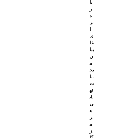
با
ر
ه
بر
ا
ی
غا
یبا
ن
ام
تح
انا
ت
نه
ای
ی
ه
ر
م
ز
گا