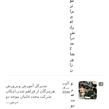
مؤ
ثر
برا
ی
اف
زای
ش
درآ
مد
ک
شا
ور
زا
ن
ف
آگوس
مدیرکل آموزش و پرورش
ت 6,
ر
هرمزگان از فراهم شدن امکان
2026
ص
شرکت مجدد غایبان موجه دو
ت
درس...
دو