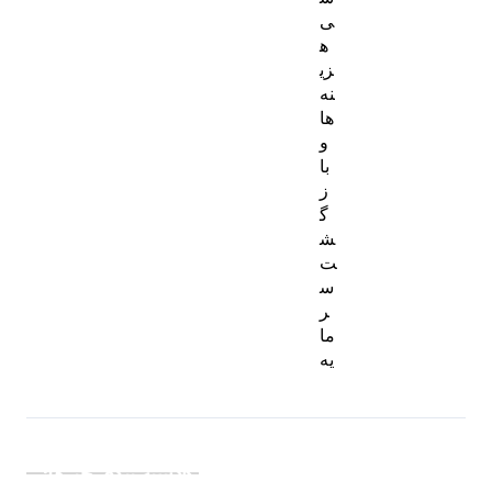
ی
ه
زی
نه‌
ها
و
با
ز
گ
ش
ت
س
ر
ما
یه
دسته بندی خبرها: