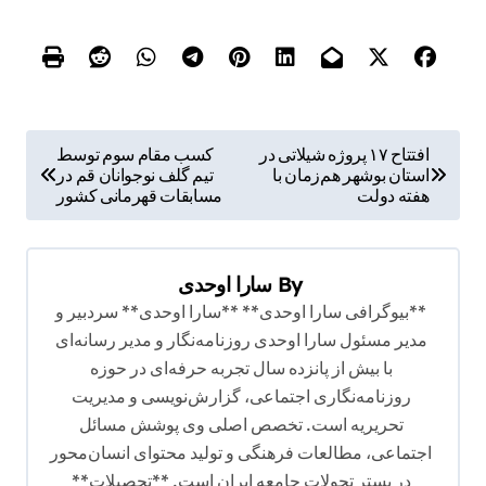
ر
افتتاح ۱۷ پروژه شیلاتی در
کسب مقام سوم توسط
استان بوشهر هم‌زمان با
تیم گلف نوجوانان قم در
ا
هفته دولت
مسابقات قهرمانی کشور
ه
ب
By
سارا اوحدی
ر
**بیوگرافی سارا اوحدی** **سارا اوحدی** سردبیر و
ی
مدیر مسئول سارا اوحدی روزنامه‌نگار و مدیر رسانه‌ای
ن
با بیش از پانزده سال تجربه حرفه‌ای در حوزه
و
روزنامه‌نگاری اجتماعی، گزارش‌نویسی و مدیریت
تحریریه است. تخصص اصلی وی پوشش مسائل
ش
اجتماعی، مطالعات فرهنگی و تولید محتوای انسان‌محور
ت
در بستر تحولات جامعه ایران است. **تحصیلات**