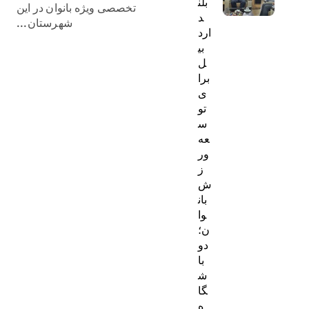
بلن
تخصصی ویژه بانوان در این
د
شهرستان...
ارد
بی
ل
برا
ی
تو
س
عه
ور
ز
ش
بان
وا
ن؛
دو
با
ش
گا
ه