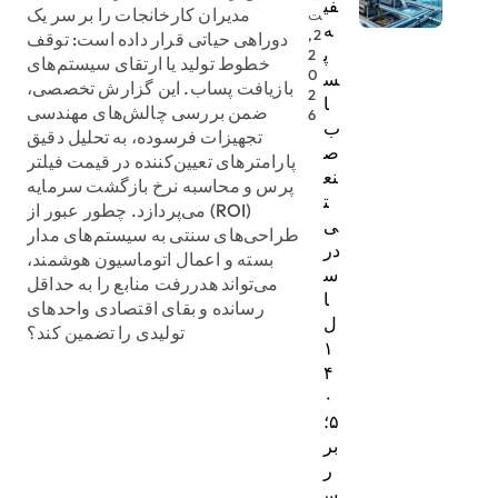
فی
مدیران کارخانجات را بر سر یک
ت
ه
2,
دوراهی حیاتی قرار داده است: توقف
پ
2
خطوط تولید یا ارتقای سیستم‌های
0
س
بازیافت پساب. این گزارش تخصصی،
2
ا
ضمن بررسی چالش‌های مهندسی
6
ب
تجهیزات فرسوده، به تحلیل دقیق
ص
پارامترهای تعیین‌کننده در قیمت فیلتر
نع
پرس و محاسبه نرخ بازگشت سرمایه
ت
(ROI) می‌پردازد. چطور عبور از
ی
طراحی‌های سنتی به سیستم‌های مدار
در
بسته و اعمال اتوماسیون هوشمند،
س
می‌تواند هدررفت منابع را به حداقل
ا
رسانده و بقای اقتصادی واحدهای
ل
تولیدی را تضمین کند؟
۱
۴
۰
۵؛
بر
ر
س