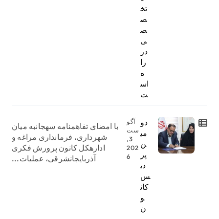
تخ
ص
ص
ی
در
را
ه
اس
ت
دو
آگو
با امضای تفاهمنامه سهجانبه میان
ست
می
شهرداری، فرمانداری مراغه و
3,
ن
ادارهکل کانون پرورش فکری
202
پر
6
آذربایجانشرقی، عملیات...
دی
س
کان
و
ن
پر