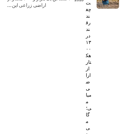
ت
اراضی زراعی این...
چغ
ند
رق
ند
در
۱۳
۰۰
هک
تار
از
ارا
ض
ی
میا
م
ی؛
گا
م
ی