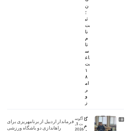
ن
؛
ثب
ت‌
نا
م
تا
س
اع
ت
۱
۸
ام
ر
و
ز
گا
آگوس
فرماندار اردبیل از برنامهریزی برای
ت 3,
م
راهاندازی دو باشگاه ورزشی
2026