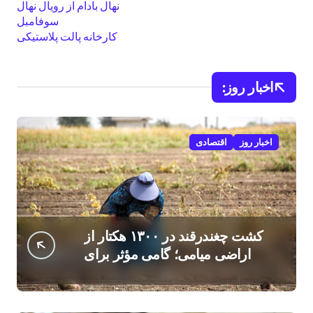
نهال بادام از رویال نهال
سوفامبل
کارخانه پالت پلاستیکی
اخبار روز:
اخبار روز
اقتصادی
کشت چغندرقند در ۱۳۰۰ هکتار از
اراضی میامی؛ گامی مؤثر برای
افزایش درآمد کشاورزان