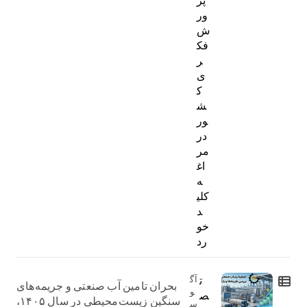
ور
ش
فک
ر
ی
ک
ش
ور
در
مر
اغ
ه
کلی
د
خو
رد
ت
آگ
بحران تامین آب صنعتی و جریمه‌های
و
ص
سنگین زیست‌محیطی در سال ۱۴۰۵،
س