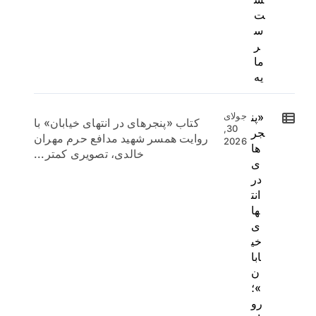
ت
س
ر
ما
یه
«پن
جولای
کتاب «پنجرهای در انتهای خیابان» با
30,
جر
روایت همسر شهید مدافع حرم مهران
2026
ها
خالدی، تصویری کمتر...
ی
در
انت
ها
ی
خی
ابا
ن
»؛
رو