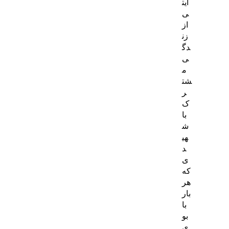
ایت
ی
از
زن
دگ
ی
م
شت
ر
ک
با
ش
هی
د
ی
که
هر
بار
با
بو
ی