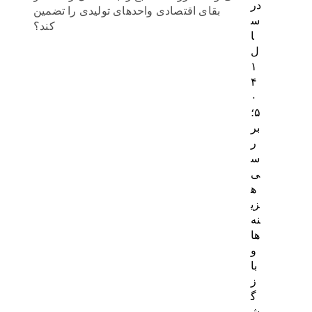
در
بقای اقتصادی واحدهای تولیدی را تضمین
س
کند؟
ا
ل
۱
۴
۰
۵؛
بر
ر
س
ی
ه
زی
نه‌
ها
و
با
ز
گ
ش