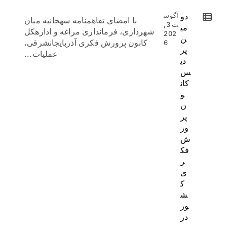
دو
آگوس
با امضای تفاهمنامه سهجانبه میان
ت 3,
می
شهرداری، فرمانداری مراغه و ادارهکل
202
ن
کانون پرورش فکری آذربایجانشرقی،
6
پر
عملیات...
دی
س
کان
و
ن
پر
ور
ش
فک
ر
ی
ک
ش
ور
در