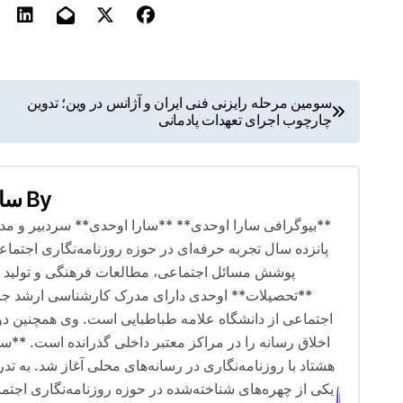
ر
سومین مرحله رایزنی فنی ایران و آژانس در وین؛ تدوین
چارچوب اجرای تعهدات پادمانی
ا
ه
By
سار
ب
**بیوگرافی سارا اوحدی** **سارا اوحدی** سردبیر و مدیر
ر
پانزده سال تجربه حرفه‌ای در حوزه روزنامه‌نگاری اجت
پوشش مسائل اجتماعی، مطالعات فرهنگی و تولید مح
ی
**تحصیلات** اوحدی دارای مدرک کارشناسی ارشد جامع
ن
اجتماعی از دانشگاه علامه طباطبایی است. وی همچنین دو
اخلاق رسانه را در مراکز معتبر داخلی گذرانده است. **س
و
هشتاد با روزنامه‌نگاری در رسانه‌های محلی آغاز شد. به تد
ش
یکی از چهره‌های شناخته‌شده در حوزه روزنامه‌نگاری اجت