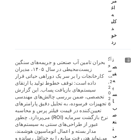
مر
اغ
ه
کلی
د
خو
رد
ت
آگ
بحران تامین آب صنعتی و جریمه‌های سنگین
و
ص
زیست‌محیطی در سال ۱۴۰۵، مدیران
س
فی
کارخانجات را بر سر یک دوراهی حیاتی قرار
ت
ه
2,
داده است: توقف خطوط تولید یا ارتقای
پ
2
سیستم‌های بازیافت پساب. این گزارش
0
س
تخصصی، ضمن بررسی چالش‌های مهندسی
2
ا
تجهیزات فرسوده، به تحلیل دقیق پارامترهای
6
ب
تعیین‌کننده در قیمت فیلتر پرس و محاسبه
ص
نرخ بازگشت سرمایه (ROI) می‌پردازد. چطور
نع
عبور از طراحی‌های سنتی به سیستم‌های
ت
مدار بسته و اعمال اتوماسیون هوشمند،
ی
می‌تواند هدررفت منابع را به حداقل رسانده و