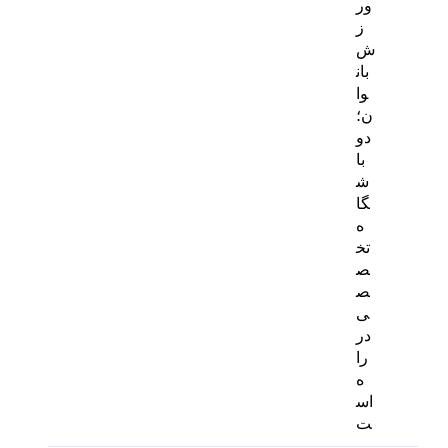
ور
ز
ش
بان
وا
ن؛
دو
با
ش
گا
ه
تخ
ص
ص
ی
در
را
ه
اس
ت