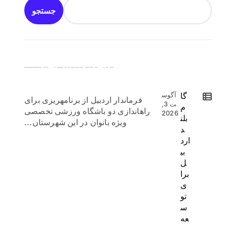
جستجو
جدیدترین اخبار:
گا
آگوس
فرماندار اردبیل از برنامهریزی برای
ت 3,
م
راهاندازی دو باشگاه ورزشی تخصصی
2026
بلن
ویژه بانوان در این شهرستان...
د
ارد
بی
ل
برا
ی
تو
س
عه