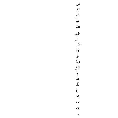
برا
ی
تو
س
عه
ور
ز
ش
بان
وا
ن؛
دو
با
ش
گا
ه
تخ
ص
ص
ی