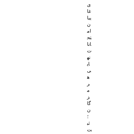
ی
غا
یبا
ن
ام
تح
انا
ت
نه
ای
ی
ه
ر
م
ز
گا
ن
؛
ثب
ت‌