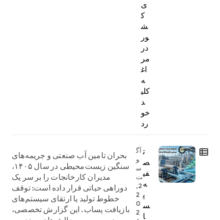
ی
ک
ش
ور
در
مر
اغ
ه
کلی
د
خو
رد
ت
آگ
بحران تامین آب صنعتی و جریمه‌های
و
ص
سنگین زیست‌محیطی در سال ۱۴۰۵،
س
فی
مدیران کارخانجات را بر سر یک
ت
ه
2,
دوراهی حیاتی قرار داده است: توقف
پ
2
خطوط تولید یا ارتقای سیستم‌های
0
س
بازیافت پساب. این گزارش تخصصی،
2
ا
ضمن بررسی چالش‌های مهندسی