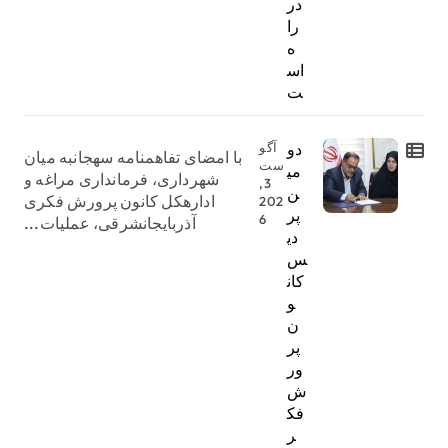
در
را
ه
اس
ت
دو
آگو
با امضای تفاهمنامه سهجانبه میان
ست
می
شهرداری، فرمانداری مراغه و
3,
ن
ادارهکل کانون پرورش فکری
202
پر
6
آذربایجانشرقی، عملیات...
دی
س
کان
و
ن
پر
ور
ش
فک
ر