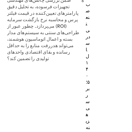
6
ب
تجهیزات فرسوده، به تحلیل دقیق
ص
پارامترهای تعیین‌کننده در قیمت فیلتر
نع
پرس و محاسبه نرخ بازگشت سرمایه
ت
(ROI) می‌پردازد. چطور عبور از
ی
طراحی‌های سنتی به سیستم‌های مدار
در
بسته و اعمال اتوماسیون هوشمند،
س
می‌تواند هدررفت منابع را به حداقل
ا
رسانده و بقای اقتصادی واحدهای
ل
تولیدی را تضمین کند؟
۱
۴
۰
۵؛
بر
ر
س
ی
ه
زی
نه‌