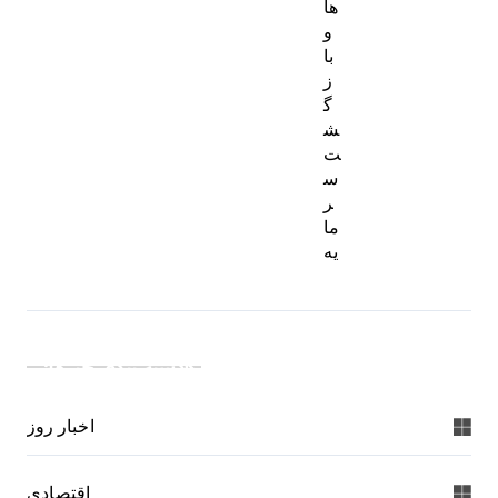
ها
و
با
ز
گ
ش
ت
س
ر
ما
یه
دسته بندی خبرها:
اخبار روز
اقتصادی