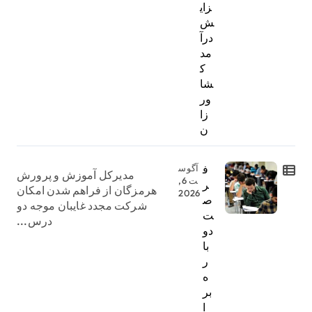
زای
ش
درآ
مد
ک
شا
ور
زا
ن
ف
آگوس
مدیرکل آموزش و پرورش
ت 6,
ر
هرمزگان از فراهم شدن امکان
2026
ص
شرکت مجدد غایبان موجه دو
ت
درس...
دو
با
ر
ه
بر
ا