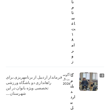
نا
م
تا
س
اع
ت
۱
۸
ام
ر
و
ز
گا
آگوس
فرماندار اردبیل از برنامهریزی برای
ت 3,
م
راهاندازی دو باشگاه ورزشی
2026
بلن
تخصصی ویژه بانوان در این
د
شهرستان...
ارد
بی
ل