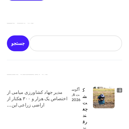
جستجو
جستجو
جدیدترین اخبار:
ک
آگوس
مدیر جهاد کشاورزی میامی از
ت 6,
ش
اختصاص یک هزار و ۳۰۰ هکتار از
2026
ت
اراضی زراعی این...
چغ
ند
رق
ند