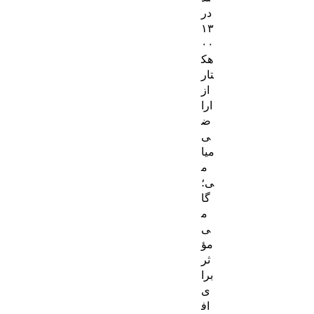
در
۱۳
۰۰
هک
تار
از
ارا
ض
ی
میا
م
ی؛
گا
م
ی
مؤ
ثر
برا
ی
اف