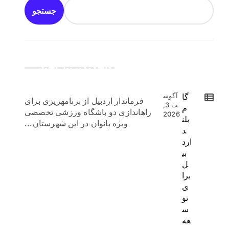
جستجو
جدیدترین اخبار:
گا
آگوس
فرماندار اردبیل از برنامهریزی برای
ت 3,
م
راهاندازی دو باشگاه ورزشی تخصصی
2026
بلن
ویژه بانوان در این شهرستان...
د
ارد
بی
ل
برا
ی
تو
س
عه