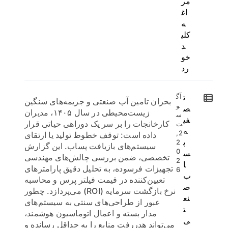
مر
اغ
ه
کلی
د
خو
رد
ت
آگ
بحران تامین آب صنعتی و جریمه‌های سنگین
و
ص
زیست‌محیطی در سال ۱۴۰۵، مدیران
س
فی
کارخانجات را بر سر یک دوراهی حیاتی قرار
ت
ه
2,
داده است: توقف خطوط تولید یا ارتقای
پ
2
سیستم‌های بازیافت پساب. این گزارش
0
س
تخصصی، ضمن بررسی چالش‌های مهندسی
2
ا
تجهیزات فرسوده، به تحلیل دقیق پارامترهای
6
ب
تعیین‌کننده در قیمت فیلتر پرس و محاسبه
ص
نرخ بازگشت سرمایه (ROI) می‌پردازد. چطور
نع
عبور از طراحی‌های سنتی به سیستم‌های
ت
مدار بسته و اعمال اتوماسیون هوشمند،
ی
می‌تواند هدررفت منابع را به حداقل رسانده و