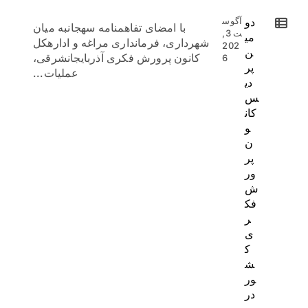
دو
آگوس
با امضای تفاهمنامه سهجانبه میان
ت 3,
می
شهرداری، فرمانداری مراغه و ادارهکل
202
ن
کانون پرورش فکری آذربایجانشرقی،
6
پر
عملیات...
دی
س
کان
و
ن
پر
ور
ش
فک
ر
ی
ک
ش
ور
در