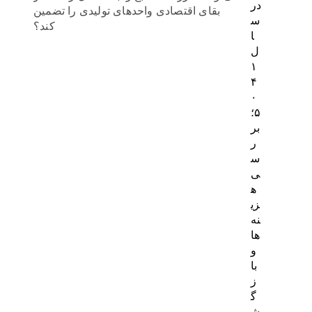
در
بقای اقتصادی واحدهای تولیدی را تضمین
س
کند؟
ا
ل
۱
۴
۰
۵؛
بر
ر
س
ی
ه
زی
نه‌
ها
و
با
ز
گ
ش