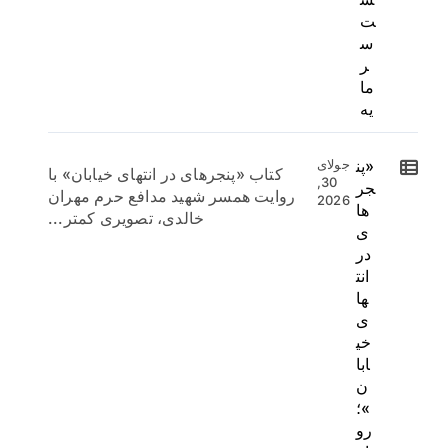
ت
س
ر
ما
یه
«پن
جولای
کتاب «پنجرهای در انتهای خیابان» با
30,
جر
روایت همسر شهید مدافع حرم مهران
2026
ها
خالدی، تصویری کمتر...
ی
در
انت
ها
ی
خی
ابا
ن
»؛
رو