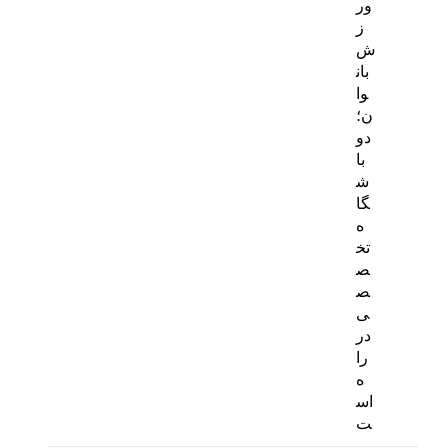
ور
ز
ش
بان
وا
ن؛
دو
با
ش
گا
ه
تخ
ص
ص
ی
در
را
ه
اس
ت